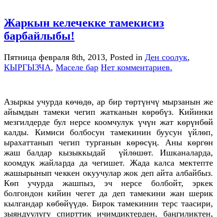
Жаркын келечекке тамекисиз
барбайлыбы!
Пятница февраля 8th, 2013
, Posted in
Ден соолук
,
КЫРГЫЗЧА
,
Маселе бар
Нет комментариев.
Азыркы учурда кѳчѳдѳ, ар бир тѳртүнчү мырзанын же
айымдын тамеки чегип жатканын кѳрѳбүз. Кийинки
мезгилдерде бул нерсе коомчулук үчүн жат кѳрүнбѳй
калды. Кимиси болбосун тамекинин буусун үйлѳп,
ырахаттанып чегип турганын кѳрѳсүң. Аны кѳргѳн
жаш балдар кызыккыдай үйлѳшѳт. Ишканаларда,
коомдук жайларда да чегишет. Жада калса мектепте
жашырынып чеккен окуучулар жок деп айта албайбыз.
Кѳп учурда жашпыз, эч нерсе болбойт, эркек
болгондон кийин чегет да деп тамекини жан шерик
кылгандар кѳбѳйүүдѳ. Бирок тамекинин терс таасири,
зыяндуулугу спирттик ичимдиктерден, баңгиликтен,