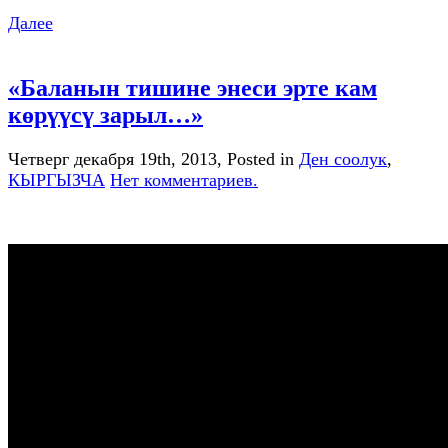
Далее
«Баланын тишине энеси эрте кам
көрүүсү зарыл…»
Четверг декабря 19th, 2013
, Posted in
Ден соолук
,
КЫРГЫЗЧА
Нет комментариев.