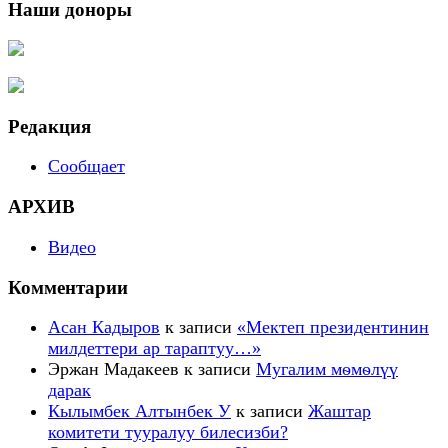
Наши доноры
Редакция
Сообщает
АРХИВ
Видео
Комментарии
Асан Кадыров
к записи
«Мектеп президентинин
милдеттери ар тараптуу…»
Эржан Мадакеев
к записи
Мугалим мѳмѳлүү
дарак
Кылымбек Алтынбек У
к записи
Жаштар
комитети тууралуу билесизби?