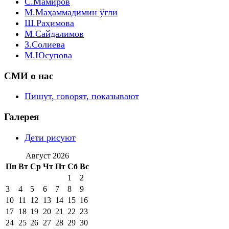
С.Мамиров
М.Маҳаммадимин ўғли
Ш.Раҳимова
М.Сайдалимов
З.Солиева
М.Юсупова
СМИ о нас
Пишут, говорят, показывают
Галерея
Дети рисуют
Август 2026
Пн
Вт
Ср
Чт
Пт
Сб
Вс
1
2
3
4
5
6
7
8
9
10
11
12
13
14
15
16
17
18
19
20
21
22
23
24
25
26
27
28
29
30