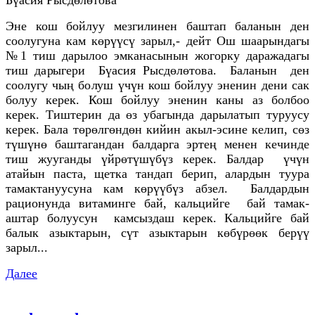
Эне кош бойлуу мезгилинен баштап баланын ден
соолугуна кам көрүүсү зарыл,- дейт Ош шаарындагы
№1 тиш дарылоо эмканасынын жогорку даражадагы
тиш дарыгери Бүасия Рысдөлөтова. Баланын ден
соолугу чың болуш үчүн кош бойлуу эненин дени сак
болуу керек. Кош бойлуу эненин каны аз болбоо
керек. Тиштерин да өз убагында дарылатып туруусу
керек. Бала төрөлгөндөн кийин акыл-эсине келип, сөз
түшүнө баштагандан балдарга эртең менен кечинде
тиш жууганды үйрөтүшүбүз керек. Балдар үчүн
атайын паста, щетка тандап берип, алардын туура
тамактануусуна кам көрүүбүз абзел. Балдардын
рационунда витаминге бай, кальцийге бай тамак-
аштар болуусун камсыздаш керек. Кальцийге бай
балык азыктарын, сүт азыктарын көбүрөөк берүү
зарыл...
Далее