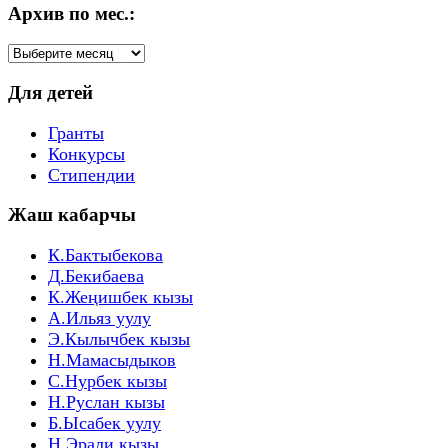
Архив по мес.:
Архив
по
мес.:
Для детей
Гранты
Конкурсы
Стипендии
Жаш кабарчы
К.Бактыбекова
Д.Бекибаева
К.Жеңишбек кызы
А.Ильяз уулу
Э.Кылычбек кызы
Н.Мамасыдыков
С.Нурбек кызы
Н.Руслан кызы
Б.Ысабек уулу
Н.Эрали кызы