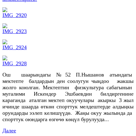
Ош шаарындагы №52 П.Нышанов атындагы
мектепте балдардын ден соолугун чыңдоо жакшы
жолго коюлган. Мектептин физкультура сабагынын
мугалими Искендер Эшбаевдин билдиргенине
караганда аталган мектеп окуучулары акыркы 3 жыл
ичинде шаарда өткөн спорттук мелдештерде алдыңкы
орундарды ээлеп келишүүдө. Жаңы окуу жылында да
спорттук оюндарга өзгөчө көңүл бурулууда...
Далее