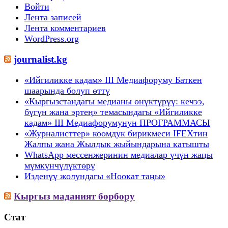
Войти
Лента записей
Лента комментариев
WordPress.org
journalist.kg
«Ийгиликке кадам» III Медиафоруму Баткен
шаарында болуп өттү
«Кыргызстандагы медианы өнүктүрүү: кечээ,
бүгүн жана эртеӊ» темасындагы «Ийгиликке
кадам» III Медиафорумунун ПРОГРАММАСЫ
«Журналисттер» коомдук бирикмеси IFEXтин
Жалпы жана Жылдык жыйындарына катышты
WhatsApp мессенжеринин медиалар үчүн жаңы
мүмкүнчүлүктөрү
Изденүү жолундагы «Ноокат таңы»
Кыргыз маданият борбору
Стат