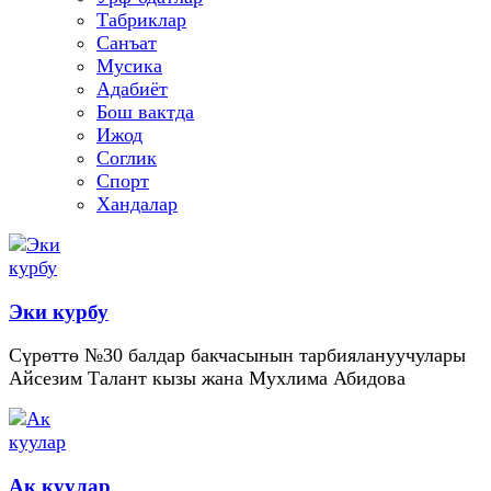
Табриклар
Санъат
Мусика
Адабиёт
Бош вактда
Ижод
Соглик
Спорт
Хандалар
Эки курбу
Сүрөттө №30 балдар бакчасынын тарбиялануучулары
Айсезим Талант кызы жана Мухлима Абидова
Ак куулар