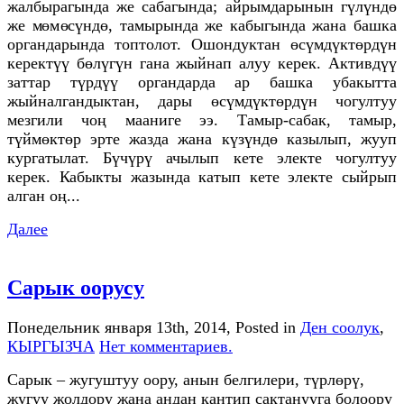
жалбырагында же сабагында; айрымдарынын гүлүндө
же мөмөсүндө, тамырында же кабыгында жана башка
органдарында топтолот. Ошондуктан өсүмдүктөрдүн
керектүү бөлүгүн гана жыйнап алуу керек. Активдүү
заттар түрдүү органдарда ар башка убакытта
жыйналгандыктан, дары өсүмдүктөрдүн чогултуу
мезгили чоң мааниге ээ. Тамыр-сабак, тамыр,
түймөктөр эрте жазда жана күзүндө казылып, жууп
кургатылат. Бүчүрү ачылып кете электе чогултуу
керек. Кабыкты жазында катып кете электе сыйрып
алган оң...
Далее
Сарык оорусу
Понедельник января 13th, 2014
, Posted in
Ден соолук
,
КЫРГЫЗЧА
Нет комментариев.
Сарык – жугуштуу оору, анын белгилери, түрлөрү,
жугуу жолдору жана андан кантип сактанууга болоору