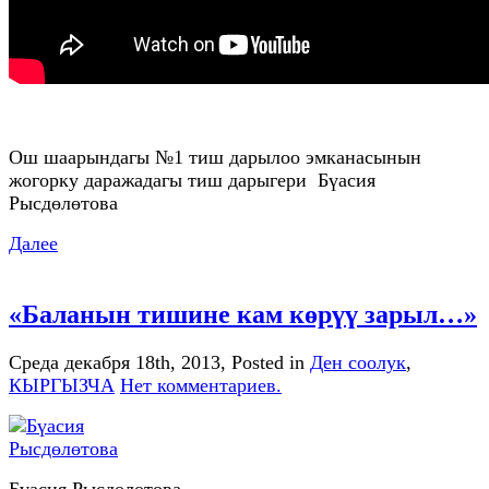
Ош шаарындагы №1 тиш дарылоо эмканасынын
жогорку даражадагы тиш дарыгери Бүасия
Рысдөлөтова
Далее
«Баланын тишине кам көрүү зарыл…»
Среда декабря 18th, 2013
, Posted in
Ден соолук
,
КЫРГЫЗЧА
Нет комментариев.
Бүасия Рысдөлөтова