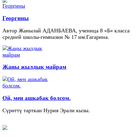
Георгины
Автор Жанылай АДАНБАЕВА, ученица 8 «Б» класса
средней школы-гимназии № 17 им.Гагарина.
Жаңы жылдык майрам
Ой, мен ашкабак болсом.
Сүрөттү тарткан Нурия Эрали кызы.