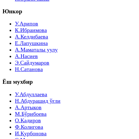
Юнкор
У.Арипов
К.Ибраимова
А.Келдибаева
Е.Лапушкина
А.Маматалы уулу
А.Насиев
Э.Сайдумаров
Н.Сатанова
Ёш мухбир
У.Абдуллаева
Н.Абдурашид ўғли
А.Артыков
М.Бўрибоева
О.Кадиров
Ф.Колигова
И.Қурбонова