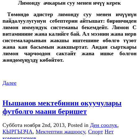
Лимонду ачкарын суу менен ичүү керек
Төмөндө адистер лимонду суу менен ичүүнүн
пайдалуулугунун себептерин айтышат: б
иринчиден
лимон иммундук системаны бекемдейт. Лимон С
витаминине жана калийге бай. Ал мээнин жана нерв
системаларынын жакшы иштешине өбөлгө түзөт
жана кан басымын жакшыртат. Андан сырткары
лимон чарчоодон сактайт жана ишке болгон
жөндөмүңүздү көбөйтөт.
Далее
Нышанов мектебинин окуучулары
футболго маани беришет
Суббота ноября 2nd, 2013
, Posted in
Ден соолук
,
КЫРГЫЗЧА
,
Мектептин жашоосу
,
Спорт
Нет
комментариев.