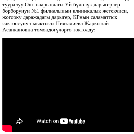
тууралуу Ош шаарындагы Үй бүлөлүк дарыгерлер
борборунун №1 филиалынын клиникалык жетекчиси,
жогорку даражадагы дарыгер, КРнын саламаттык
сактоосунун мыктысы Ниязалиева Жаркынай
Асанкановна төмөндөгүлөргө токтолду: