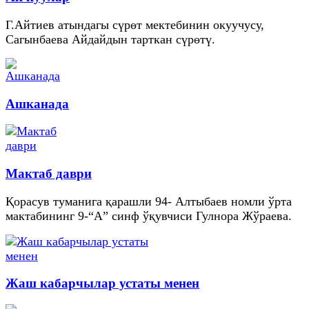
Г.Айтиев атындагы сүрөт мектебинин окуучусу,
Сагынбаева Айдайдын тарткан сүрөтү.
Ашканада
Мактаб даври
Қорасув туманига қарашли 94- Алтыбаев номли ўрта
мактабининг 9-“А” синф ўқувчиси Гулнора Жўраева.
Жаш кабарчылар устаты менен