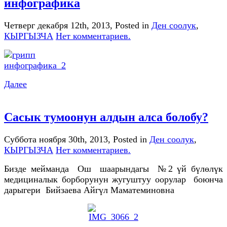
инфографика
Четверг декабря 12th, 2013
, Posted in
Ден соолук
,
КЫРГЫЗЧА
Нет комментариев.
Далее
Сасык тумоонун алдын алса болобу?
Суббота ноября 30th, 2013
, Posted in
Ден соолук
,
КЫРГЫЗЧА
Нет комментариев.
Бизде мейманда Ош шаарындагы №2 үй бүлөлүк
медициналык борборунун жугуштуу оорулар боюнча
дарыгери Бийзаева Айгүл Маматеминовна