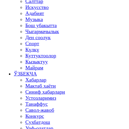
Салттар
Искусство
Адабият
Музыка
Бош убакытта
Чыгармачылык
Ден соолук
Спорт
Күлкү
Куттуктоолор
Кызыктуу
Майрам
ЎЗБЕКЧА
Хабарлар
Мактаб хаёти
Синиф хабарлари
Устозларимиз
Танаффус
Савол-жавоб
Конкурс
Сухбатдош
Урф-одатлар