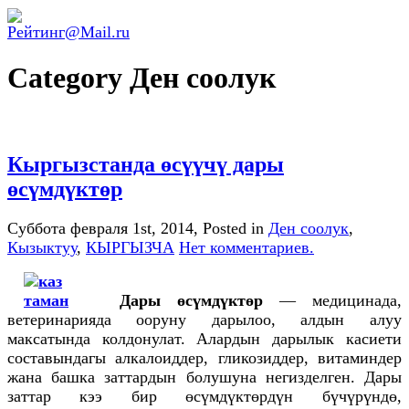
Category Ден соолук
Кыргызстанда өсүүчү дары
өсүмдүктөр
Суббота февраля 1st, 2014
, Posted in
Ден соолук
,
Кызыктуу
,
КЫРГЫЗЧА
Нет комментариев.
Дары өсүмдүктөр
— медицинада,
ветеринарияда ооруну дарылоо, алдын алуу
максатында колдонулат. Алардын дарылык касиети
составындагы алкалоиддер, гликозиддер, витаминдер
жана башка заттардын болушуна негизделген. Дары
заттар кээ бир өсүмдүктөрдүн бүчүрүндө,