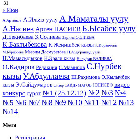
31
« Июн
А.Маматалы уулу
А.Ильяз уулу
А.Артыков
Б.Ысабек уулу
А.Насиев
Арген НАСИЕВ
Д.Бекибаева
З.Солиева
Зарина СОЛИЕВА
К.Бактыбекова
К.Жеңишбек кызы
К.Ибраимова
Мээрим Досмуратова
Н.Абдурашид ўғли
М.Бўрибоева
Н.Мамасыдыков
Н.Эрали кызы
Нилуфар ВАЛИЕВА
С.Нурбек
О.Кадиров
Редакция
С.Мамиров
кызы
У.Абдуллаева
Ш.Раҳимова
Э.Кылычбек
видео
Э.Сайдумаров
кызы
ЮНИСЕФ
Эльяр САЙДУМАРОВ
№2
№3
№4
№1 (25.12.12)
конкурс
сүрөт
№11
№7
№9
№12
№5
№6
№8
№13
№10
№14
Мета
Регистрация