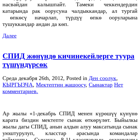
насвайдан калышпайт. Тамеки чеккендердин
катарында рак оорусуна чалдыккандар, ал тургай
ѳпкѳсү начарлап, түрдүү ѳпкѳ ооруларына
тушуккандар андан да кѳп.
Далее
СПИД жѳнүндѳ кичинекейлерге туура
түшүндүрсѳк
Среда декабря 26th, 2012
, Posted in
Ден соолук
,
КЫРГЫЗЧА
,
Мектептин жашоосу
,
Сынактар
Нет
комментариев.
Ар жылы «1-декабрь СПИД менен күрөшүү күнүнө
карата биздин мектепте сынак ѳткѳрүлѳт. Быйылкы
жылы дагы СПИД, анын алдын алуу максатында сынак
уюштурулуп, класстар арасында командалар
таймашты. Сынакка 8-11-класстардын окуучулары