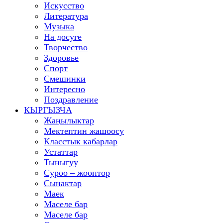
Искусство
Литература
Музыка
На досуге
Творчество
Здоровье
Спорт
Смешинки
Интересно
Поздравление
КЫРГЫЗЧА
Жаңылыктар
Мектептин жашоосу
Класстык кабарлар
Устаттар
Тыныгуу
Суроо – жооптор
Сынактар
Маек
Маселе бар
Маселе бар