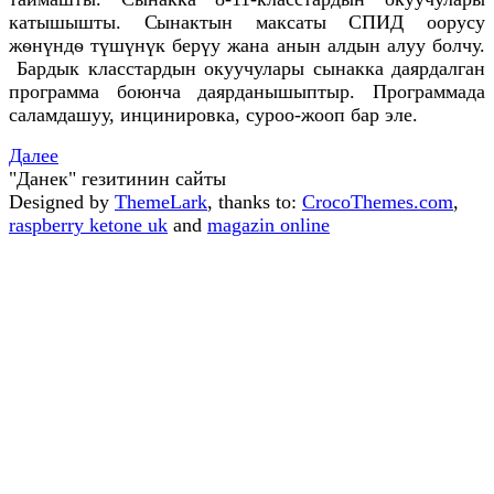
катышышты. Сынактын максаты СПИД оорусу
жѳнүндѳ түшүнүк берүу жана анын алдын алуу болчу.
Бардык класстардын окуучулары сынакка даярдалган
программа боюнча даярданышыптыр. Программада
саламдашуу, инцинировка, суроо-жооп бар эле.
Далее
"Данек" гезитинин сайты
Designed by
ThemeLark
, thanks to:
CrocoThemes.com
,
raspberry ketone uk
and
magazin online