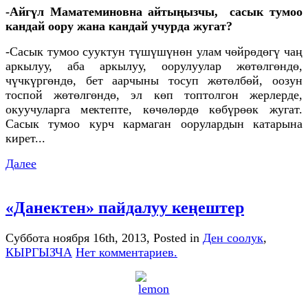
-Айгүл Маматеминовна айтыңызчы, сасык тумоо
кандай оору жана кандай учурда жугат?
-Сасык тумоо сууктун түшүшүнөн улам чөйрөдөгү чаң
аркылуу, аба аркылуу, оорулуулар жөтөлгөндө,
чүчкүргөндө, бет аарчыны тосуп жөтөлбөй, оозун
тоспой жөтөлгөндө, эл көп топтолгон жерлерде,
окуучуларга мектепте, көчөлөрдө көбүрөөк жугат.
Сасык тумоо курч кармаган оорулардын катарына
кирет...
Далее
«Данектен» пайдалуу кеңештер
Суббота ноября 16th, 2013
, Posted in
Ден соолук
,
КЫРГЫЗЧА
Нет комментариев.