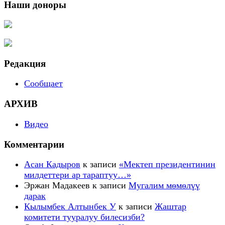
Наши доноры
Редакция
Сообщает
АРХИВ
Видео
Комментарии
Асан Кадыров
к записи
«Мектеп президентинин
милдеттери ар тараптуу…»
Эржан Мадакеев
к записи
Мугалим мѳмѳлүү
дарак
Кылымбек Алтынбек У
к записи
Жаштар
комитети тууралуу билесизби?