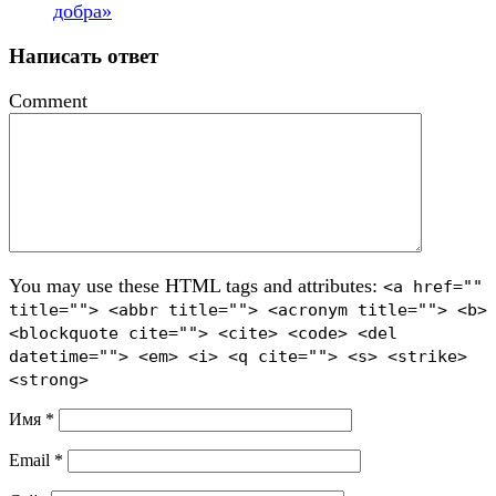
добра»
Написать ответ
Comment
You may use these HTML tags and attributes:
<a href=""
title=""> <abbr title=""> <acronym title=""> <b>
<blockquote cite=""> <cite> <code> <del
datetime=""> <em> <i> <q cite=""> <s> <strike>
<strong>
Имя
*
Email
*