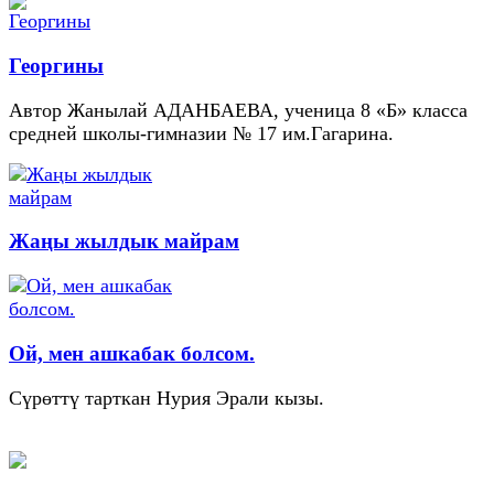
Георгины
Автор Жанылай АДАНБАЕВА, ученица 8 «Б» класса
средней школы-гимназии № 17 им.Гагарина.
Жаңы жылдык майрам
Ой, мен ашкабак болсом.
Сүрөттү тарткан Нурия Эрали кызы.