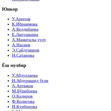
Юнкор
У.Арипов
К.Ибраимова
А.Келдибаева
Е.Лапушкина
А.Маматалы уулу
А.Насиев
Э.Сайдумаров
Н.Сатанова
Ёш мухбир
У.Абдуллаева
Н.Абдурашид ўғли
А.Артыков
М.Бўрибоева
О.Кадиров
Ф.Колигова
И.Қурбонова