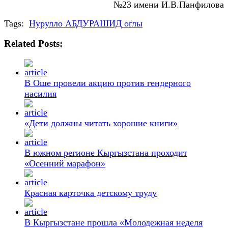
№23 имени И.В.Панфилова
Tags:
Нурулло АБДУРАШИД оглы
Related Posts:
В Оше провели акцию против гендерного
насилия
«Дети должны читать хорошие книги»
В южном регионе Кыргызстана проходит
«Осенний марафон»
Красная карточка детскому труду
В Кыргызстане прошла «Молодежная неделя