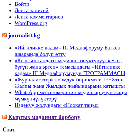
Войти
Лента записей
Лента комментариев
WordPress.org
journalist.kg
«Ийгиликке кадам» III Медиафоруму Баткен
шаарында болуп өттү
«Кыргызстандагы медианы өнүктүрүү: кечээ,
бүгүн жана эртеӊ» темасындагы «Ийгиликке
кадам» III Медиафорумунун ПРОГРАММАСЫ
«Журналисттер» коомдук бирикмеси IFEXтин
Жалпы жана Жылдык жыйындарына катышты
WhatsApp мессенжеринин медиалар үчүн жаңы
мүмкүнчүлүктөрү
Изденүү жолундагы «Ноокат таңы»
Кыргыз маданият борбору
Стат