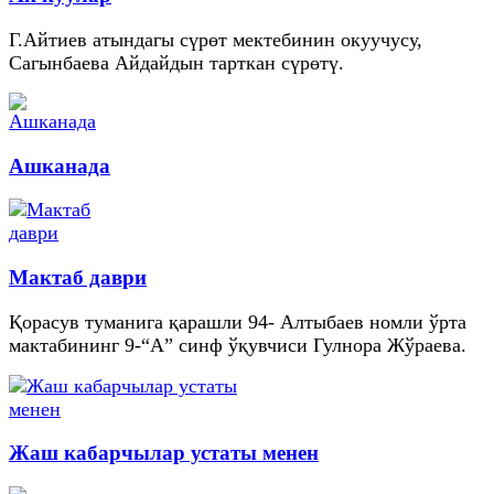
Г.Айтиев атындагы сүрөт мектебинин окуучусу,
Сагынбаева Айдайдын тарткан сүрөтү.
Ашканада
Мактаб даври
Қорасув туманига қарашли 94- Алтыбаев номли ўрта
мактабининг 9-“А” синф ўқувчиси Гулнора Жўраева.
Жаш кабарчылар устаты менен