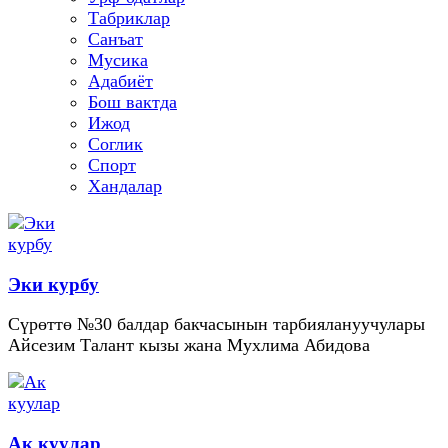
Табриклар
Санъат
Мусика
Адабиёт
Бош вактда
Ижод
Соглик
Спорт
Хандалар
Эки курбу
Сүрөттө №30 балдар бакчасынын тарбиялануучулары
Айсезим Талант кызы жана Мухлима Абидова
Ак куулар