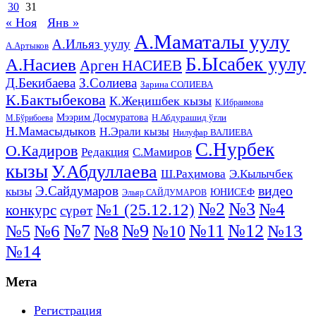
30
31
« Ноя
Янв »
А.Маматалы уулу
А.Ильяз уулу
А.Артыков
Б.Ысабек уулу
А.Насиев
Арген НАСИЕВ
Д.Бекибаева
З.Солиева
Зарина СОЛИЕВА
К.Бактыбекова
К.Жеңишбек кызы
К.Ибраимова
Мээрим Досмуратова
Н.Абдурашид ўғли
М.Бўрибоева
Н.Мамасыдыков
Н.Эрали кызы
Нилуфар ВАЛИЕВА
С.Нурбек
О.Кадиров
Редакция
С.Мамиров
кызы
У.Абдуллаева
Ш.Раҳимова
Э.Кылычбек
видео
Э.Сайдумаров
кызы
ЮНИСЕФ
Эльяр САЙДУМАРОВ
№2
№3
№4
№1 (25.12.12)
конкурс
сүрөт
№11
№7
№9
№12
№5
№6
№8
№13
№10
№14
Мета
Регистрация