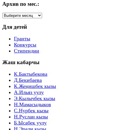
Архив по мес.:
Архив
по
мес.:
Для детей
Гранты
Конкурсы
Стипендии
Жаш кабарчы
К.Бактыбекова
Д.Бекибаева
К.Жеңишбек кызы
А.Ильяз уулу
Э.Кылычбек кызы
Н.Мамасыдыков
С.Нурбек кызы
Н.Руслан кызы
Б.Ысабек уулу
Н.Эрали кызы