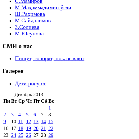
С.Мамиров
М.Маҳаммадимин ўғли
Ш.Раҳимова
М.Сайдалимов
З.Солиева
М.Юсупова
СМИ о нас
Пишут, говорят, показывают
Галерея
Дети рисуют
Декабрь 2013
Пн
Вт
Ср
Чт
Пт
Сб
Вс
1
2
3
4
5
6
7
8
9
10
11
12
13
14
15
16
17
18
19
20
21
22
23
24
25
26
27
28
29