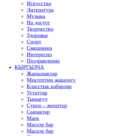
Искусство
Литература
Музыка
На досуге
Творчество
Здоровье
Спорт
Смешинки
Интересно
Поздравление
КЫРГЫЗЧА
Жаңылыктар
Мектептин жашоосу
Класстык кабарлар
Устаттар
Тыныгуу
Суроо – жооптор
Сынактар
Маек
Маселе бар
Маселе бар