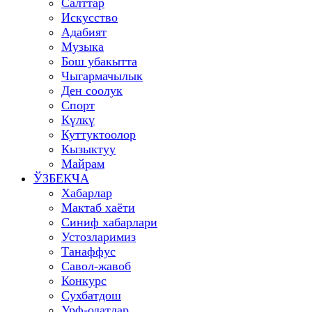
Салттар
Искусство
Адабият
Музыка
Бош убакытта
Чыгармачылык
Ден соолук
Спорт
Күлкү
Куттуктоолор
Кызыктуу
Майрам
ЎЗБЕКЧА
Хабарлар
Мактаб хаёти
Синиф хабарлари
Устозларимиз
Танаффус
Савол-жавоб
Конкурс
Сухбатдош
Урф-одатлар