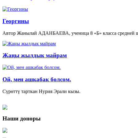
Георгины
Автор Жанылай АДАНБАЕВА, ученица 8 «Б» класса средней ш
Жаңы жылдык майрам
Ой, мен ашкабак болсом.
Сүрөттү тарткан Нурия Эрали кызы.
Наши доноры