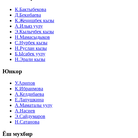
К.Бактыбекова
Д.Бекибаева
К.Жеңишбек кызы
А.Ильяз уулу
Э.Кылычбек кызы
Н.Мамасыдыков
С.Нурбек кызы
Н.Руслан кызы
Б.Ысабек уулу
Н.Эрали кызы
Юнкор
У.Арипов
К.Ибраимова
А.Келдибаева
Е.Лапушкина
А.Маматалы уулу
А.Насиев
Э.Сайдумаров
Н.Сатанова
Ёш мухбир