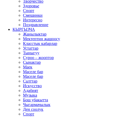
Творчество
Здоровье
Спорт
Смешинки
Интересно
Поздравление
КЫРГЫЗЧА
Жаңылыктар
Мектептин жашоосу
Класстык кабарлар
Устаттар
Тыныгуу
Суроо – жооптор
Сынактар
Маек
Маселе бар
Маселе бар
Салттар
Искусство
Адабият
Музыка
Бош убакытта
Чыгармачылык
Ден соолук
Спорт