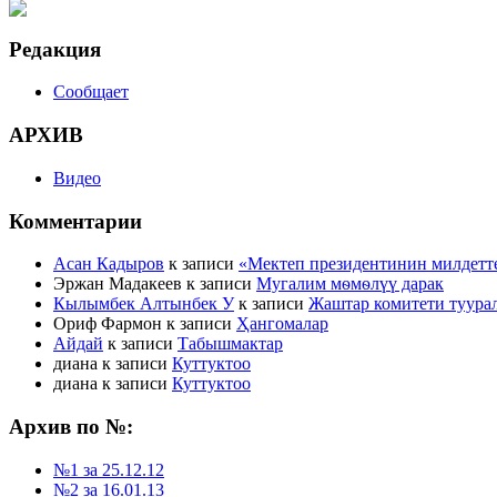
Редакция
Сообщает
АРХИВ
Видео
Комментарии
Асан Кадыров
к записи
«Мектеп президентинин милдетт
Эржан Мадакеев
к записи
Мугалим мѳмѳлүү дарак
Кылымбек Алтынбек У
к записи
Жаштар комитети туура
Ориф Фармон
к записи
Ҳангомалар
Айдай
к записи
Табышмактар
диана
к записи
Куттуктоо
диана
к записи
Куттуктоо
Архив по №:
№1 за 25.12.12
№2 за 16.01.13