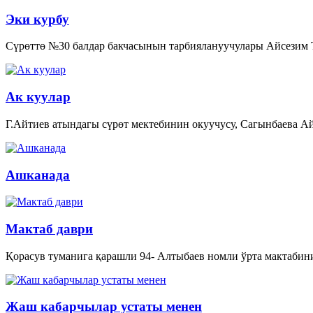
Эки курбу
Сүрөттө №30 балдар бакчасынын тарбиялануучулары Айсезим
Ак куулар
Г.Айтиев атындагы сүрөт мектебинин окуучусу, Сагынбаева Ай
Ашканада
Мактаб даври
Қорасув туманига қарашли 94- Алтыбаев номли ўрта мактабин
Жаш кабарчылар устаты менен