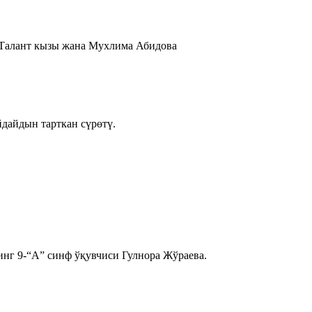
 Талант кызы жана Мухлима Абидова
дайдын тарткан сүрөтү.
инг 9-“А” синф ўқувчиси Гулнора Жўраева.