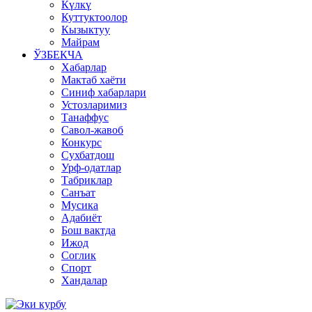
Күлкү
Куттуктоолор
Кызыктуу
Майрам
ЎЗБЕКЧА
Хабарлар
Мактаб хаёти
Синиф хабарлари
Устозларимиз
Танаффус
Савол-жавоб
Конкурс
Сухбатдош
Урф-одатлар
Табриклар
Санъат
Мусика
Адабиёт
Бош вактда
Ижод
Соглик
Спорт
Хандалар