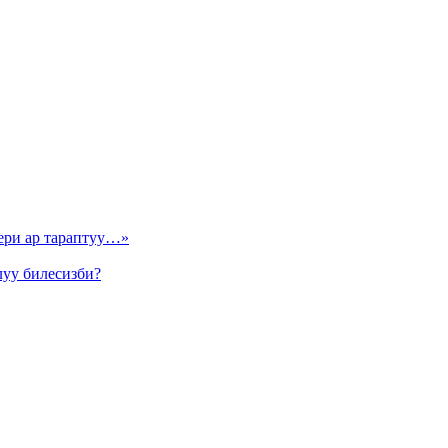
ери ар тараптуу…»
луу билесизби?