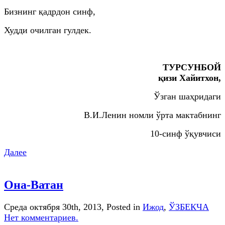
Бизнинг қадрдон синф,
Худди очилган гулдек.
ТУРСУНБОЙ
қизи Хайитхон,
Ўзган шаҳридаги
В.И.Ленин номли ўрта мактабнинг
10-синф ўқувчиси
Далее
Она-Ватан
Среда октября 30th, 2013
, Posted in
Ижод
,
ЎЗБЕКЧА
Нет комментариев.