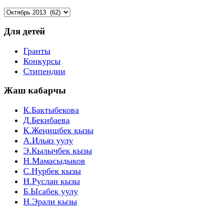
Архив
по
мес.:
Для детей
Гранты
Конкурсы
Стипендии
Жаш кабарчы
К.Бактыбекова
Д.Бекибаева
К.Жеңишбек кызы
А.Ильяз уулу
Э.Кылычбек кызы
Н.Мамасыдыков
С.Нурбек кызы
Н.Руслан кызы
Б.Ысабек уулу
Н.Эрали кызы