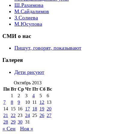
Ш.Раҳимова
М.Сайдалимов
З.Солиева
М.Юсупова
СМИ о нас
Пишут, говорят, показывают
Галерея
Дети рисуют
Октябрь 2013
Пн
Вт
Ср
Чт
Пт
Сб
Вс
1
2
3
4
5
6
7
8
9
10
11
12
13
14
15
16
17
18
19
20
21
22
23
24
25
26
27
28
29
30
31
« Сен
Ноя »