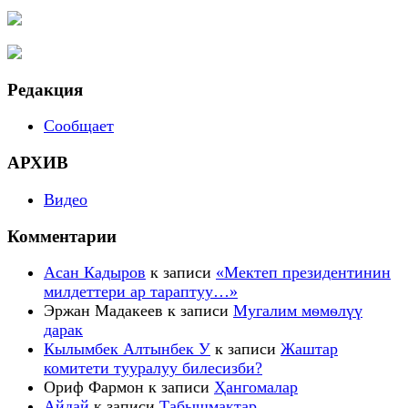
Редакция
Сообщает
АРХИВ
Видео
Комментарии
Асан Кадыров
к записи
«Мектеп президентинин
милдеттери ар тараптуу…»
Эржан Мадакеев
к записи
Мугалим мѳмѳлүү
дарак
Кылымбек Алтынбек У
к записи
Жаштар
комитети тууралуу билесизби?
Ориф Фармон
к записи
Ҳангомалар
Айдай
к записи
Табышмактар