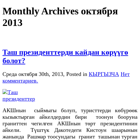
Monthly Archives октября
2013
Таш президенттерди кайдан көрүүгө
болот?
Среда октября 30th, 2013
, Posted in
КЫРГЫЗЧА
Нет
комментариев.
АКШнын сыймыгы болуп, туристтерди көбүрөөк
кызыктырган айкелдердин бири тоонун бооруна
граниттен чегилген АКШнын төрт президентинин
айкели. Түштүк Дакотедеги Кистоун шаарынын
жанында Рашмар тоосундагы гранит ташынан турган