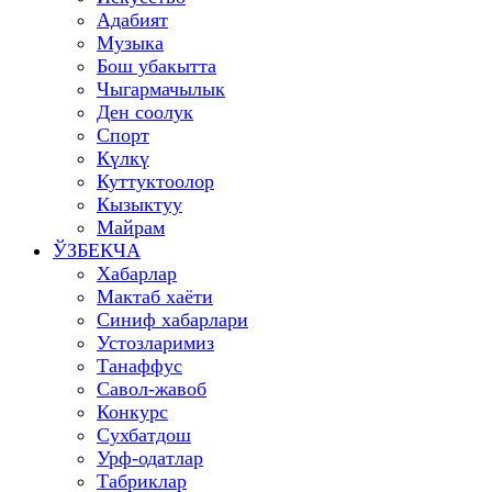
Адабият
Музыка
Бош убакытта
Чыгармачылык
Ден соолук
Спорт
Күлкү
Куттуктоолор
Кызыктуу
Майрам
ЎЗБЕКЧА
Хабарлар
Мактаб хаёти
Синиф хабарлари
Устозларимиз
Танаффус
Савол-жавоб
Конкурс
Сухбатдош
Урф-одатлар
Табриклар