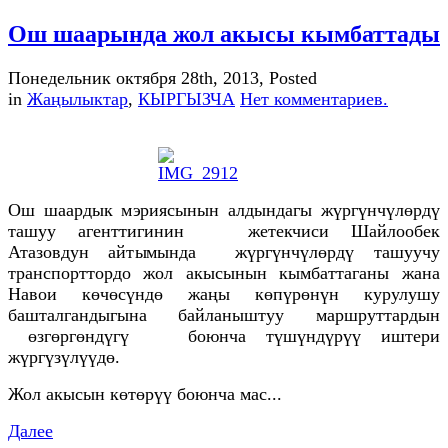
Ош шаарында жол акысы кымбаттады
Понедельник октября 28th, 2013
, Posted
in
Жаңылыктар
,
КЫРГЫЗЧА
Нет комментариев.
Ош шаардык мэриясынын алдындагы жүргүнчүлөрдү
ташуу агенттигинин жетекчиси Шайлообек
Атазовдун айтымында жүргүнчүлөрдү ташуучу
транспорттордо жол акысынын кымбаттаганы жана
Навои көчөсүндө жаңы көпүрөнүн курулушу
башталгандыгына байланыштуу маршруттардын
өзгөргөндүгү боюнча түшүндүрүү иштери
жүргүзүлүүдө.
Жол акысын көтөрүү боюнча мас...
Далее