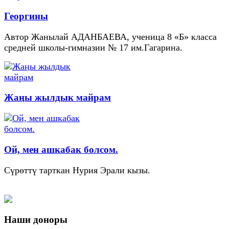
Георгины
Автор Жанылай АДАНБАЕВА, ученица 8 «Б» класса
средней школы-гимназии № 17 им.Гагарина.
Жаңы жылдык майрам
Ой, мен ашкабак болсом.
Сүрөттү тарткан Нурия Эрали кызы.
Наши доноры