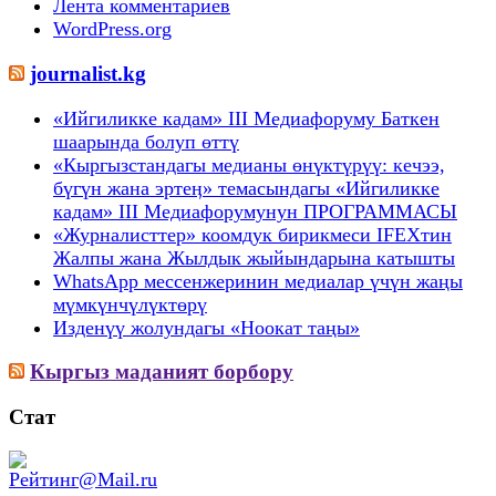
Лента комментариев
WordPress.org
journalist.kg
«Ийгиликке кадам» III Медиафоруму Баткен
шаарында болуп өттү
«Кыргызстандагы медианы өнүктүрүү: кечээ,
бүгүн жана эртеӊ» темасындагы «Ийгиликке
кадам» III Медиафорумунун ПРОГРАММАСЫ
«Журналисттер» коомдук бирикмеси IFEXтин
Жалпы жана Жылдык жыйындарына катышты
WhatsApp мессенжеринин медиалар үчүн жаңы
мүмкүнчүлүктөрү
Изденүү жолундагы «Ноокат таңы»
Кыргыз маданият борбору
Стат