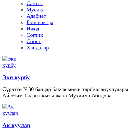
Санъат
Мусика
Адабиёт
Бош вактда
Ижод
Соглик
Спорт
Хандалар
Эки курбу
Сүрөттө №30 балдар бакчасынын тарбиялануучулары
Айсезим Талант кызы жана Мухлима Абидова
Ак куулар