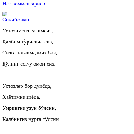
Нет комментариев.
Устозимсиз гулимсиз,
Қалбим тўрисида сиз,
Сизга таъзимдамиз биз,
Бўлинг соғ-у омон сиз.
Устозлар бор дунёда,
Ҳаётимиз зиёда,
Умрингиз узун бўлсин,
Қалбингиз нурга тўлсин