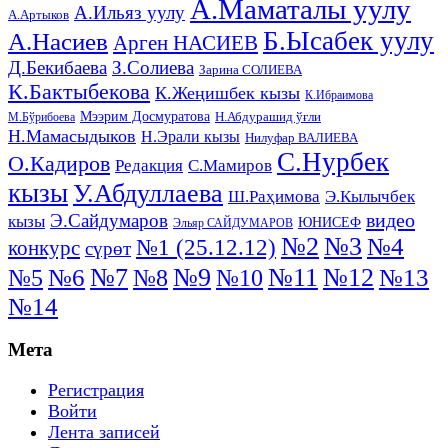
А.Маматалы уулу
А.Ильяз уулу
А.Артыков
Б.Ысабек уулу
А.Насиев
Арген НАСИЕВ
Д.Бекибаева
З.Солиева
Зарина СОЛИЕВА
К.Бактыбекова
К.Жеңишбек кызы
К.Ибраимова
Мээрим Досмуратова
Н.Абдурашид ўғли
М.Бўрибоева
Н.Мамасыдыков
Н.Эрали кызы
Нилуфар ВАЛИЕВА
С.Нурбек
О.Кадиров
Редакция
С.Мамиров
кызы
У.Абдуллаева
Ш.Раҳимова
Э.Кылычбек
видео
Э.Сайдумаров
кызы
ЮНИСЕФ
Эльяр САЙДУМАРОВ
№2
№3
№4
№1 (25.12.12)
конкурс
сүрөт
№11
№7
№9
№12
№5
№6
№8
№13
№10
№14
Мета
Регистрация
Войти
Лента записей