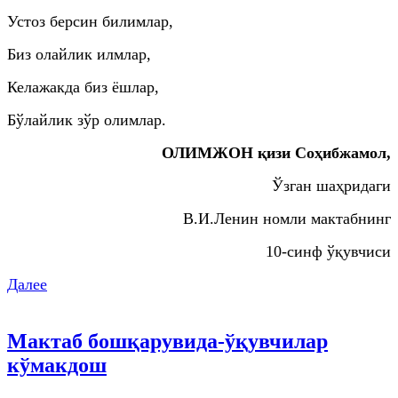
Устоз берсин билимлар,
Биз олайлик илмлар,
Келажакда биз ёшлар,
Бўлайлик зўр олимлар.
ОЛИМЖОН қизи Соҳибжамол,
Ўзган шаҳридаги
В.И.Ленин номли мактабнинг
10-синф ўқувчиси
Далее
Мактаб бошқарувида-ўқувчилар
кўмакдош