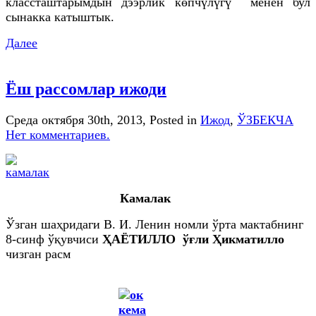
классташтарымдын дээрлик көпчүлүгү менен бул
сынакка катыштык.
Далее
Ёш рассомлар ижоди
Среда октября 30th, 2013
, Posted in
Ижод
,
ЎЗБЕКЧА
Нет комментариев.
Камалак
Ўзган шаҳридаги В. И. Ленин номли ўрта мактабнинг
8-синф ўқувчиси
ҲАЁТИЛЛО ўғли Ҳикматилло
чизган расм