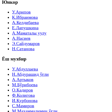
Юнкор
У.Арипов
К.Ибраимова
А.Келдибаева
Е.Лапушкина
А.Маматалы уулу
А.Насиев
Э.Сайдумаров
Н.Сатанова
Ёш мухбир
У.Абдуллаева
Н.Абдурашид ўғли
А.Артыков
М.Бўрибоева
О.Кадиров
Ф.Колигова
И.Қурбонова
С.Мамиров
М.Маҳаммадимин ўғли