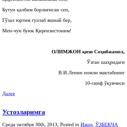
Бутун қалбим борлиғисан сен,
Гўзал юртим гуллаб яшнай бер,
Мен-чун буюк Қирғизистоним!
ОЛИМЖОН қизи Соҳибжамол,
Ўзган шаҳридаги
В.И.Ленин номли мактабнинг
10-синф ўқувчиси
Далее
Устозларимга
Среда октября 30th, 2013
, Posted in
Ижод
,
ЎЗБЕКЧА