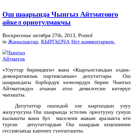
Ош шаарында Чынгыз Айтматовго
айкел орнотулмакчы
Воскресенье октября 27th, 2013
, Posted
in
Жаңылыктар
,
КЫРГЫЗЧА
Нет комментариев.
«Улуттар биримдиги» жана «Кыргызстандын элдик-
демократиялык партиясынын» депутаттары Ош
шаарындагы борбордук көчөлөрдүн бирин Чынгыз
Айтматовдун атынан атоо демилгесин көтөрүп
чыгышты.
Депутаттар ошондой эле кыргыздын улуу
жазуучусуна Ош шаарында эстелик орнотууну сунуш
кылышты жана бул маселени жакын аралыкта өтө
турган депутаттардын Ош шаардык кеңешинин
сессиясында кароону сунушташты.