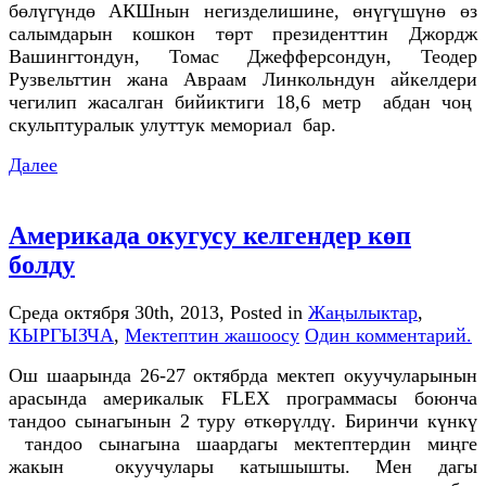
бөлүгүндө АКШнын негизделишине, өнүгүшүнө өз
салымдарын кошкон төрт президенттин Джордж
Вашингтондун, Томас Джефферсондун, Теодер
Рузвельттин жана Авраам Линкольндун айкелдери
чегилип жасалган бийиктиги 18,6 метр абдан чоң
скульптуралык улуттук мемориал бар.
Далее
Америкада окугусу келгендер көп
болду
Среда октября 30th, 2013
, Posted in
Жаңылыктар
,
КЫРГЫЗЧА
,
Мектептин жашоосу
Один комментарий.
Ош шаарында 26-27 октябрда мектеп окуучуларынын
арасында америкалык FLEX программасы боюнча
тандоо сынагынын 2 туру өткөрүлдү. Биринчи күнкү
тандоо сынагына шаардагы мектептердин миңге
жакын окуучулары катышышты. Мен дагы