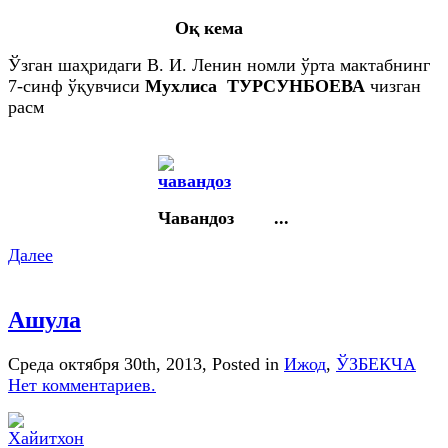
Оқ кема
Ўзган шаҳридаги В. И. Ленин номли ўрта мактабнинг
7-синф ўқувчиси
Мухлиса ТУРСУНБОЕВА
чизган
расм
Чавандоз ...
Далее
Ашула
Среда октября 30th, 2013
, Posted in
Ижод
,
ЎЗБЕКЧА
Нет комментариев.