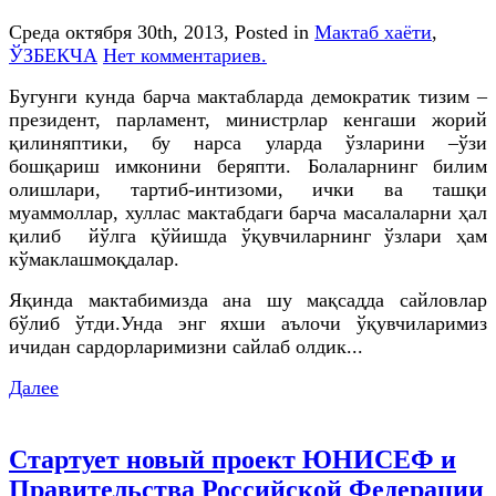
Среда октября 30th, 2013
, Posted in
Мактаб хаёти
,
ЎЗБЕКЧА
Нет комментариев.
Бугунги кунда барча мактабларда демократик тизим –
президент, парламент, министрлар кенгаши жорий
қилиняптики, бу нарса уларда ўзларини –ўзи
бошқариш имконини беряпти. Болаларнинг билим
олишлари, тартиб-интизоми, ички ва ташқи
муаммоллар, хуллас мактабдаги барча масалаларни ҳал
қилиб йўлга қўйишда ўқувчиларнинг ўзлари ҳам
кўмаклашмоқдалар.
Яқинда мактабимизда ана шу мақсадда сайловлар
бўлиб ўтди.Унда энг яхши аълочи ўқувчиларимиз
ичидан сардорларимизни сайлаб олдик...
Далее
Стартует новый проект ЮНИСЕФ и
Правительства Российской Федерации