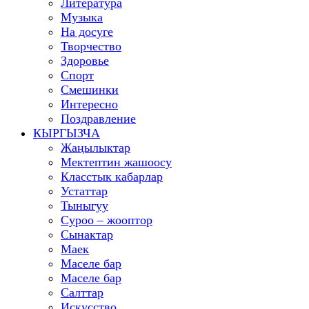
Литература
Музыка
На досуге
Творчество
Здоровье
Спорт
Смешинки
Интересно
Поздравление
КЫРГЫЗЧА
Жаңылыктар
Мектептин жашоосу
Класстык кабарлар
Устаттар
Тыныгуу
Суроо – жооптор
Сынактар
Маек
Маселе бар
Маселе бар
Салттар
Искусство