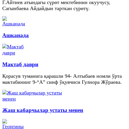
Г.Айтиев атындагы сүрөт мектебинин окуучусу,
Сагынбаева Айдайдын тарткан сүрөтү.
Ашканада
Мактаб даври
Қорасув туманига қарашли 94- Алтыбаев номли ўрта
мактабининг 9-“А” синф ўқувчиси Гулнора Жўраева.
Жаш кабарчылар устаты менен