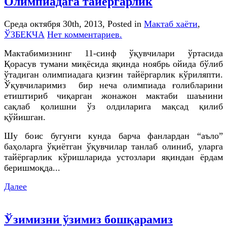
Олимпиадага тайёргарлик
Среда октября 30th, 2013
, Posted in
Мактаб хаёти
,
ЎЗБЕКЧА
Нет комментариев.
Мактабимизнинг 11-синф ўқувчилари ўртасида
Қорасув тумани миқёсида яқинда ноябрь ойида бўлиб
ўтадиган олимпиадага қизғин тайёргарлик кўриляпти.
Ўқувчиларимиз бир неча олимпиада ғолибларини
етиштириб чиқарган жонажон мактаби шаънини
сақлаб қолишни ўз олдиларига мақсад қилиб
қўйишган.
Шу боис бугунги кунда барча фанлардан “аъло”
баҳоларга ўқиётган ўқувчилар танлаб олиниб, уларга
тайёргарлик кўришларида устозлари яқиндан ёрдам
беришмоқда...
Далее
Ўзимизни ўзимиз бошқарамиз