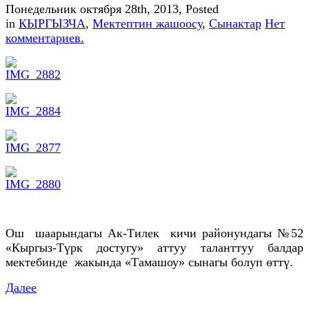
Понедельник октября 28th, 2013
, Posted
in
КЫРГЫЗЧА
,
Мектептин жашоосу
,
Сынактар
Нет
комментариев.
Ош шаарындагы Ак-Тилек кичи районундагы №52
«Кыргыз-Түрк достугу» аттуу таланттуу балдар
мектебинде жакында «Тамашоу» сынагы болуп өттү.
Далее