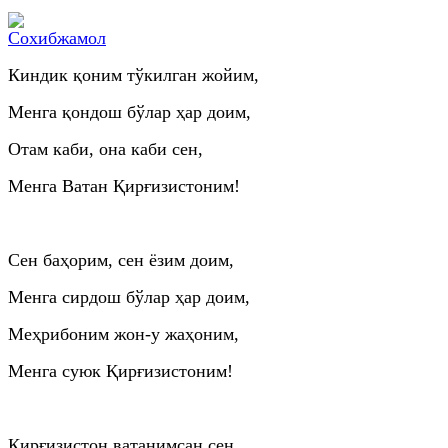
Киндик қоним тўкилган жойим,
Менга қондош бўлар ҳар доим,
Отам каби, она каби сен,
Менга Ватан Қирғизистоним!
Сен баҳорим, сен ёзим доим,
Менга сирдош бўлар ҳар доим,
Меҳрибоним жон-у жаҳоним,
Менга суюк Қирғизистоним!
Қирғизистон ватанимсан сен,