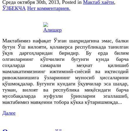
Среда октября 30th, 2013
, Posted in
Мактаб хаёти
,
ЎЗБЕКЧА
Нет комментариев.
Мактабимиз нафақат Ўзган шаҳридагина эмас, балки
бутун Ўш вилояти, қолаверса республикада танилган
ўқув даргоҳларидан биридир. Бу ерда билим
олганларнинг кўпчилиги бугунги кунда барча
соҳаларда самарали меҳнат қилишиб
мамлакатимизнинг ижтимоий-сиёсий ва иқтисодий
ривожланишига ўзларининг муносиб ҳиссаларини
қўшмоқдалар. Бугунги кундаги ўқувчилар эса шаҳар,
туман, вилоят ва республика миқёсидаги барча
мусобақаларда нуфузли ўринларни эгаллашиб,
мактабимиз мавқеини тобора кўкка кўтаришмоқда...
Далее