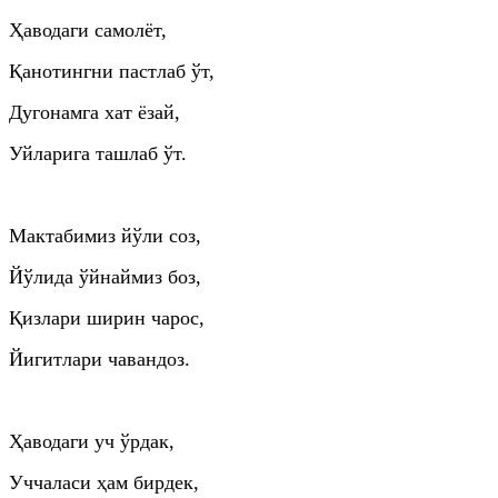
Ҳаводаги самолёт,
Қанотингни пастлаб ўт,
Дугонамга хат ёзай,
Уйларига ташлаб ўт.
Мактабимиз йўли соз,
Йўлида ўйнаймиз боз,
Қизлари ширин чарос,
Йигитлари чавандоз.
Ҳаводаги уч ўрдак,
Уччаласи ҳам бирдек,