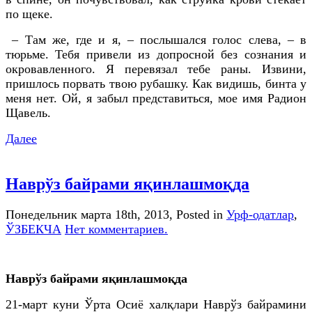
по щеке.
– Там же, где и я, – послышался голос слева, – в
тюрьме. Тебя привели из допросной без сознания и
окровавленного. Я перевязал тебе раны. Извини,
пришлось порвать твою рубашку. Как видишь, бинта у
меня нет. Ой, я забыл представиться, мое имя Радион
Щавель.
Далее
Наврўз байрами яқинлашмоқда
Понедельник марта 18th, 2013
, Posted in
Урф-одатлар
,
ЎЗБЕКЧА
Нет комментариев.
Наврўз байрами яқинлашмоқда
21-март куни Ўрта Осиё халқлари Наврўз байрамини