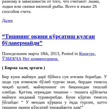
разному в зависимости от того, что считают: лыжи,
лодки или связки вяленой рыбы. Всего в языке 26
способов счета.
Далее
“Тишнинг оқини кўрсатиш кулган
бўлавермайди”
Понедельник марта 18th, 2013
, Posted in
Конкурс
,
ЎЗБЕКЧА
Нет комментариев.
( Бирма халқ эртаги )
Бир куни маймун дарё бўйига сув ичгани борибди. У
энди сув ичмоқчи бўлиб турган экан, бирдан тимсоҳ
чиқиб қолиб, маймуннинг оч биқинидан тишлаб
олибди. Қаттиқ оғриқдан тишини – тишига қўйганча
маймун индамай тураверибди. Буни кўрган тимсоҳ
ўйлабди: “ У мендан қўрқиш у ёқда турсин, ҳатто
тишини оқини кўрсатиб тиржайяпти ҳам!”