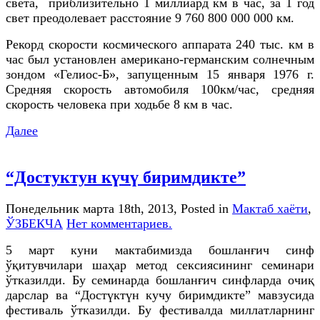
света, приблизительно 1 миллиард км в час, за 1 год
свет преодолевает расстояние 9 760 800 000 000 км.
Рекорд скорости космического аппарата 240 тыс. км в
час был установлен американо-германским солнечным
зондом «Гелиос-Б», запущенным 15 января 1976 г.
Средняя скорость автомобиля 100км/час, средняя
скорость человека при ходьбе 8 км в час.
Далее
“Достуктун күчү биримдикте”
Понедельник марта 18th, 2013
, Posted in
Мактаб хаёти
,
ЎЗБЕКЧА
Нет комментариев.
5 март куни мактабимизда бошланғич синф
ўқитувчилари шаҳар метод сексиясининг семинари
ўтказилди. Бу семинарда бошланғич синфларда очиқ
дарслар ва “Достүктүн кучу биримдикте” мавзусида
фестиваль ўтказилди. Бу фестивалда миллатларнинг