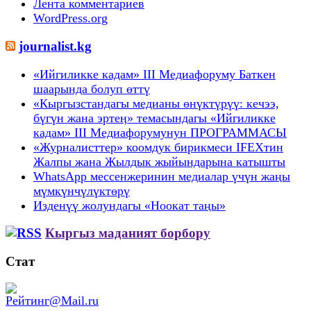
Лента комментариев
WordPress.org
journalist.kg
«Ийгиликке кадам» III Медиафоруму Баткен
шаарында болуп өттү
«Кыргызстандагы медианы өнүктүрүү: кечээ,
бүгүн жана эртеӊ» темасындагы «Ийгиликке
кадам» III Медиафорумунун ПРОГРАММАСЫ
«Журналисттер» коомдук бирикмеси IFEXтин
Жалпы жана Жылдык жыйындарына катышты
WhatsApp мессенжеринин медиалар үчүн жаңы
мүмкүнчүлүктөрү
Изденүү жолундагы «Ноокат таңы»
Кыргыз маданият борбору
Стат