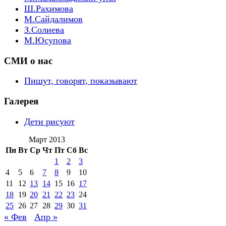
Ш.Раҳимова
М.Сайдалимов
З.Солиева
М.Юсупова
СМИ о нас
Пишут, говорят, показывают
Галерея
Дети рисуют
Март 2013
Пн
Вт
Ср
Чт
Пт
Сб
Вс
1
2
3
4
5
6
7
8
9
10
11
12
13
14
15
16
17
18
19
20
21
22
23
24
25
26
27
28
29
30
31
« Фев
Апр »