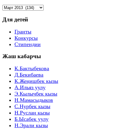
Архив
по
мес.:
Для детей
Гранты
Конкурсы
Стипендии
Жаш кабарчы
К.Бактыбекова
Д.Бекибаева
К.Жеңишбек кызы
А.Ильяз уулу
Э.Кылычбек кызы
Н.Мамасыдыков
С.Нурбек кызы
Н.Руслан кызы
Б.Ысабек уулу
Н.Эрали кызы