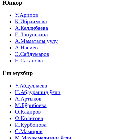
Юнкор
У.Арипов
К.Ибраимова
А.Келдибаева
Е.Лапушкина
А.Маматалы уулу
А.Насиев
Э.Сайдумаров
Н.Сатанова
Ёш мухбир
У.Абдуллаева
Н.Абдурашид ўғли
А.Артыков
М.Бўрибоева
О.Кадиров
Ф.Колигова
И.Қурбонова
С.Мамиров
М.Маҳаммадимин ўғли