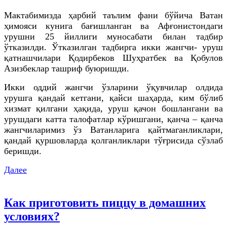
Мактабимизда ҳарбий таълим фани бўйича Ватан
ҳимояси кунига бағишланган ва Афғонистондаги
урушни 25 йиллиги муносабати билан тадбир
ўтказилди. Ўтказилган тадбирга икки жангчи- уруш
қатнашчилари Қодирбеков Шуҳратбек ва Қобулов
Азизбеклар ташриф буюришди.
Икки оддий жангчи ўзларини ўқувчилар олдида
урушга қандай кетгани, қайси шаҳарда, ким бўлиб
хизмат қилгани ҳақида, уруш қачон бошлангани ва
урушдаги катта талофатлар кўришгани, қанча – қанча
жангчиларимиз ўз Ватанларига қайтмаганликлари,
қандай қуршовларда қолганликлари тўғрисида сўзлаб
беришди.
Далее
Как приготовить пиццу в домашних
условиях?