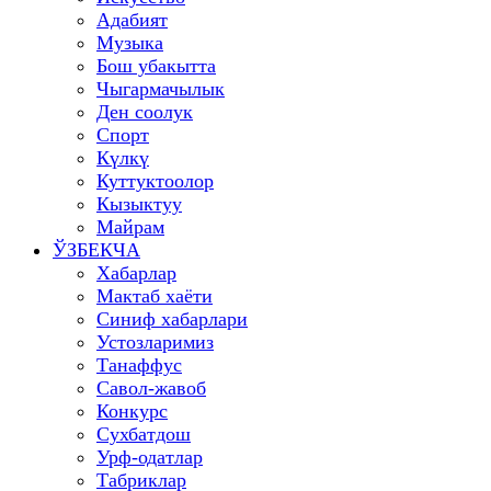
Адабият
Музыка
Бош убакытта
Чыгармачылык
Ден соолук
Спорт
Күлкү
Куттуктоолор
Кызыктуу
Майрам
ЎЗБЕКЧА
Хабарлар
Мактаб хаёти
Синиф хабарлари
Устозларимиз
Танаффус
Савол-жавоб
Конкурс
Сухбатдош
Урф-одатлар
Табриклар