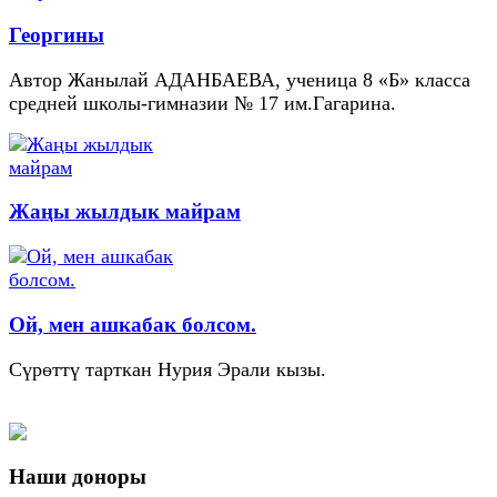
Георгины
Автор Жанылай АДАНБАЕВА, ученица 8 «Б» класса
средней школы-гимназии № 17 им.Гагарина.
Жаңы жылдык майрам
Ой, мен ашкабак болсом.
Сүрөттү тарткан Нурия Эрали кызы.
Наши доноры