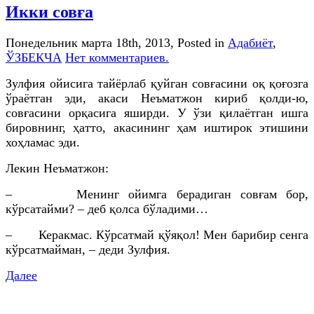
Икки совға
Понедельник марта 18th, 2013
, Posted in
Адабиёт
,
ЎЗБЕКЧА
Нет комментариев.
Зулфия ойисига тайёрлаб қуйган совғасини оқ қоғозга
ўраётган эди, акаси Неъматжон кириб қолди-ю,
совғасини орқасига яширди. У ўзи қилаётган ишга
бировнинг, ҳатто, акасининг ҳам иштирок этишини
хоҳламас эди.
Лекин Неъматжон:
– Менинг ойимга берадиган совғам бор,
кўрсатайми? – деб қолса бўладими…
– Керакмас. Кўрсатмай қўяқол! Мен барибир сенга
кўрсатмайман, – деди Зулфия.
Далее