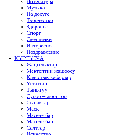
Литература
Музыка
На досуге
Творчество
Здоровье
Спорт
Смешинки
Интересно
Поздравление
КЫРГЫЗЧА
Жаңылыктар
Мектептин жашоосу
Класстык кабарлар
Устаттар
Тыныгуу
Суроо – жооптор
Сынактар
Маек
Маселе бар
Маселе бар
Салттар
Искусство