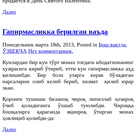
продается в День Святого Валентина.
Далее
Гапирмасликка берилган ваъда
Понедельник марта 18th, 2013
, Posted in
Бош вактда
,
ЎЗБЕКЧА
Нет комментариев.
Кунлардан бир кун тўрт монах тоғдаги ибодатхонанинг
ҳужрасига кириб ўтириб, етти кун гапирмасликка аҳд
қилишибди. Бир бола уларга керак бўладиган
нарсаларни олиб келиб бериб, хизмат қилиб юрар
экан.
Қоронғи тушиши биланоқ чироқ липиллаб ҳозироқ
ўчиб қоладиганга ўхшаб туюлибди. Чироққа
бошқаларга қараганда яқинроқ ўтирган монах
ҳовлиқиб қолибди-да:
Далее