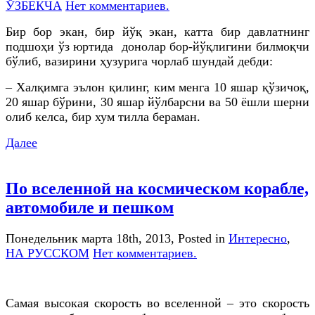
ЎЗБЕКЧА
Нет комментариев.
Бир бор экан, бир йўқ экан, катта бир давлатнинг
подшоҳи ўз юртида донолар бор-йўқлигини билмоқчи
бўлиб, вазирини ҳузурига чорлаб шундай дебди:
– Халқимга эълон қилинг, ким менга 10 яшар қўзичоқ,
20 яшар бўрини, 30 яшар йўлбарсни ва 50 ёшли шерни
олиб келса, бир хум тилла бераман.
Далее
По вселенной на космическом корабле,
автомобиле и пешком
Понедельник марта 18th, 2013
, Posted in
Интересно
,
НА РУССКОМ
Нет комментариев.
Самая высокая скорость во вселенной – это скорость