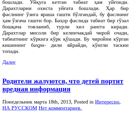
бошлади. Уйқуга кетган табиат ҳам уйғонди.
Дарахтларни охиста уйғата бошлади. Ҳар бир
фаслнинг ўзига яраша гашти бўлгандай, бу фаслнинг
ҳам ўзгача гашти бор. Баҳор фаслида табиат бир гўзал
бошқача товланиб, турли хил рангга киради.
Дарахтлар мисоли бир келинчакдай чирой очади,
табиатнинг кўркига кўрк қўшади. Бу чиройни кўрган
кишининг баҳри- дили яйрайди, кўнгли таскин
топади.
Далее
Родители жалуются, что детей портит
вредная информация
Понедельник марта 18th, 2013
, Posted in
Интересно
,
НА РУССКОМ
Нет комментариев.