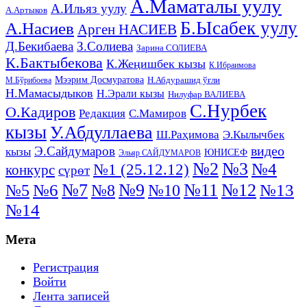
А.Маматалы уулу
А.Ильяз уулу
А.Артыков
Б.Ысабек уулу
А.Насиев
Арген НАСИЕВ
Д.Бекибаева
З.Солиева
Зарина СОЛИЕВА
К.Бактыбекова
К.Жеңишбек кызы
К.Ибраимова
Мээрим Досмуратова
Н.Абдурашид ўғли
М.Бўрибоева
Н.Мамасыдыков
Н.Эрали кызы
Нилуфар ВАЛИЕВА
С.Нурбек
О.Кадиров
Редакция
С.Мамиров
кызы
У.Абдуллаева
Ш.Раҳимова
Э.Кылычбек
видео
Э.Сайдумаров
кызы
ЮНИСЕФ
Эльяр САЙДУМАРОВ
№2
№3
№4
№1 (25.12.12)
конкурс
сүрөт
№11
№7
№9
№12
№5
№6
№8
№13
№10
№14
Мета
Регистрация
Войти
Лента записей