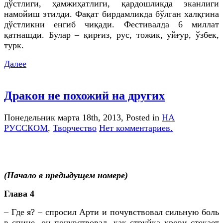
дўстлиги, ҳамжиҳатлиги, қардошликда эканлиги
намойиш этилди. Фақат бирдамликда бўлган халқгина
дўстликни енгиб чиқади. Фестивалда 6 миллат
қатнашди. Булар – қирғиз, рус, тожик, уйғур, ўзбек,
турк.
Далее
Дракон не похожий на других
Понедельник марта 18th, 2013
, Posted in
НА
РУССКОМ
,
Творчество
Нет комментариев.
(Начало в предыдущем номере)
Глава 4
– Где я? – спросил Арти и почувствовал сильную боль
в спине, он почувствовал, как струйка крови стекает