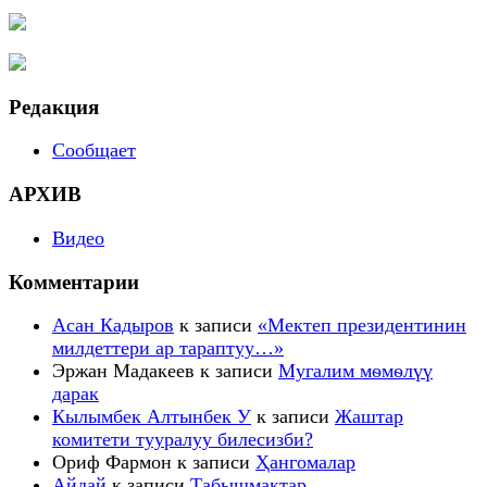
Редакция
Сообщает
АРХИВ
Видео
Комментарии
Асан Кадыров
к записи
«Мектеп президентинин
милдеттери ар тараптуу…»
Эржан Мадакеев
к записи
Мугалим мѳмѳлүү
дарак
Кылымбек Алтынбек У
к записи
Жаштар
комитети тууралуу билесизби?
Ориф Фармон
к записи
Ҳангомалар
Айдай
к записи
Табышмактар