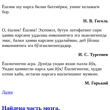
Ёшлик шу нарса билан бахтиёрки, унинг келажаги
бор.
Н. В. Гоголь
О, ёшлик! Ёшлик! Эҳтимол, бутун латофатинг сири
ҳамма нарсани уддалаш имкониятига эга эканлигингда
эмас, балки ҳамма нарсани уддалайман, деб ўйлаш
имкониятига эга бўлганлигингдадир.
И. С. Тургенев
Ёшлигингни асра. Дунёда ундан яхши палла йўқ.
Ундан қимматли нарса ҳам йўқ! Ёшлигингни, худди
олтин каби, истаган нарсага ишлатишинг мумкин.
М. Горький
Далее
Найдена часть мозга,