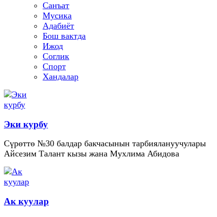
Санъат
Мусика
Адабиёт
Бош вактда
Ижод
Соглик
Спорт
Хандалар
Эки курбу
Сүрөттө №30 балдар бакчасынын тарбиялануучулары
Айсезим Талант кызы жана Мухлима Абидова
Ак куулар