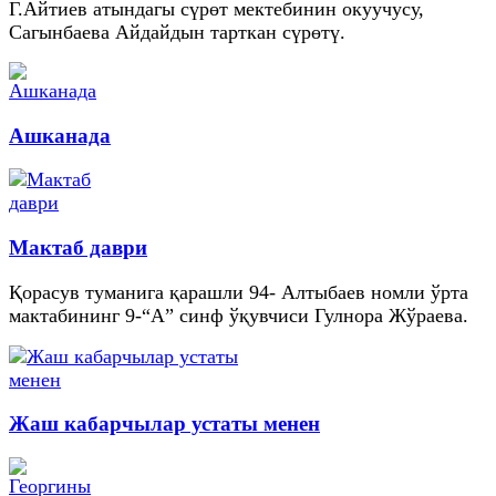
Г.Айтиев атындагы сүрөт мектебинин окуучусу,
Сагынбаева Айдайдын тарткан сүрөтү.
Ашканада
Мактаб даври
Қорасув туманига қарашли 94- Алтыбаев номли ўрта
мактабининг 9-“А” синф ўқувчиси Гулнора Жўраева.
Жаш кабарчылар устаты менен