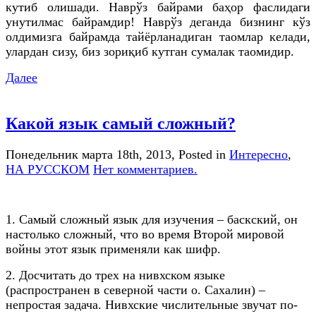
кутиб олишади. Наврўз байрами баҳор фаслидаги
унутилмас байрамдир! Наврўз деганда бизнинг кўз
олдимизга байрамда тайёрланадиган таомлар келади,
улардан сизу, биз зориқиб кутган сумалак таомидир.
Далее
Какой язык самый сложный?
Понедельник марта 18th, 2013
, Posted in
Интересно
,
НА РУССКОМ
Нет комментариев.
1. Самый сложный язык для изучения – баскский, он
настолько сложный, что во время Второй мировой
войны этот язык применяли как шифр.
2. Досчитать до трех на нивхском языке
(распространен в северной части о. Сахалин) –
непростая задача. Нивхские числительные звучат по-