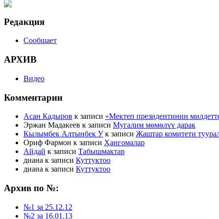
Редакция
Сообщает
АРХИВ
Видео
Комментарии
Асан Кадыров
к записи
«Мектеп президентинин милдетт
Эржан Мадакеев
к записи
Мугалим мѳмѳлүү дарак
Кылымбек Алтынбек У
к записи
Жаштар комитети туура
Ориф Фармон
к записи
Ҳангомалар
Айдай
к записи
Табышмактар
диана
к записи
Куттуктоо
диана
к записи
Куттуктоо
Архив по №:
№1 за 25.12.12
№2 за 16.01.13