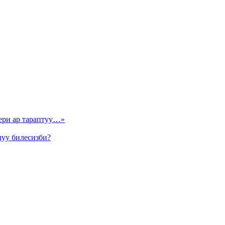
ери ар тараптуу…»
луу билесизби?