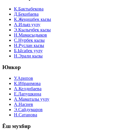
К.Бактыбекова
Д.Бекибаева
К.Жеңишбек кызы
А.Ильяз уулу
Э.Кылычбек кызы
Н.Мамасыдыков
С.Нурбек кызы
Н.Руслан кызы
Б.Ысабек уулу
Н.Эрали кызы
Юнкор
У.Арипов
К.Ибраимова
А.Келдибаева
Е.Лапушкина
А.Маматалы уулу
А.Насиев
Э.Сайдумаров
Н.Сатанова
Ёш мухбир