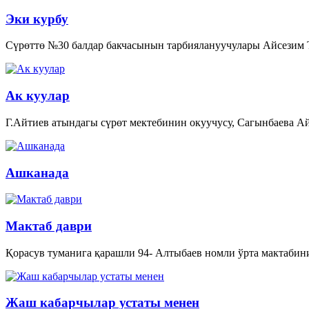
Эки курбу
Сүрөттө №30 балдар бакчасынын тарбиялануучулары Айсезим
Ак куулар
Г.Айтиев атындагы сүрөт мектебинин окуучусу, Сагынбаева Ай
Ашканада
Мактаб даври
Қорасув туманига қарашли 94- Алтыбаев номли ўрта мактабин
Жаш кабарчылар устаты менен