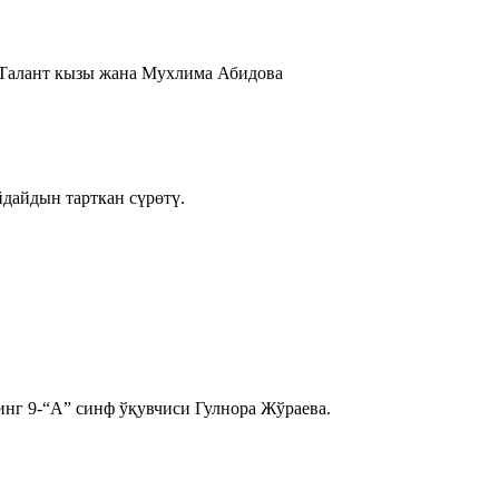
 Талант кызы жана Мухлима Абидова
дайдын тарткан сүрөтү.
инг 9-“А” синф ўқувчиси Гулнора Жўраева.