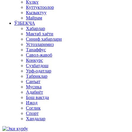
Күлкү
Куттуктоолор
Кызыктуу
Майрам
ЎЗБЕКЧА
Хабарлар
Мактаб хаёти
Синиф хабарлари
Устозларимиз
Танаффус
Савол-жавоб
Конкурс
Сухбатдош
Урф-одатлар
Табриклар
Санъат
Мусика
Адабиёт
Бош вактда
Ижод
Соглик
Спорт
Хандалар