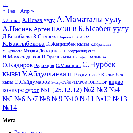
31
« Фев
Апр »
А.Маматалы уулу
А.Ильяз уулу
А.Артыков
Б.Ысабек уулу
А.Насиев
Арген НАСИЕВ
Д.Бекибаева
З.Солиева
Зарина СОЛИЕВА
К.Бактыбекова
К.Жеңишбек кызы
К.Ибраимова
Мээрим Досмуратова
Н.Абдурашид ўғли
М.Бўрибоева
Н.Мамасыдыков
Н.Эрали кызы
Нилуфар ВАЛИЕВА
С.Нурбек
О.Кадиров
Редакция
С.Мамиров
кызы
У.Абдуллаева
Ш.Раҳимова
Э.Кылычбек
видео
Э.Сайдумаров
кызы
ЮНИСЕФ
Эльяр САЙДУМАРОВ
№2
№3
№4
№1 (25.12.12)
конкурс
сүрөт
№11
№7
№9
№12
№5
№6
№8
№13
№10
№14
Мета
Регистрация