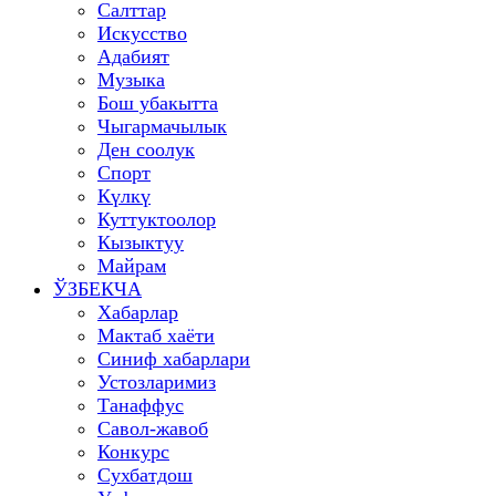
Салттар
Искусство
Адабият
Музыка
Бош убакытта
Чыгармачылык
Ден соолук
Спорт
Күлкү
Куттуктоолор
Кызыктуу
Майрам
ЎЗБЕКЧА
Хабарлар
Мактаб хаёти
Синиф хабарлари
Устозларимиз
Танаффус
Савол-жавоб
Конкурс
Сухбатдош