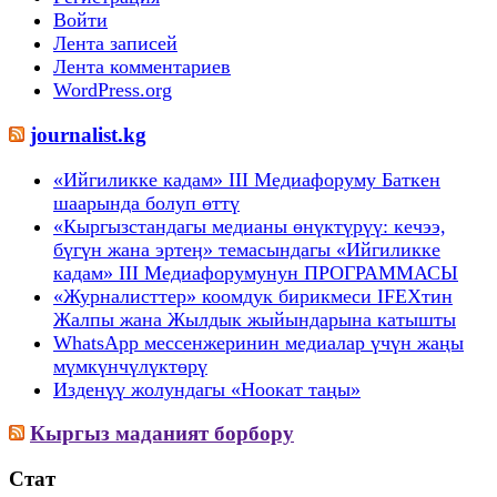
Войти
Лента записей
Лента комментариев
WordPress.org
journalist.kg
«Ийгиликке кадам» III Медиафоруму Баткен
шаарында болуп өттү
«Кыргызстандагы медианы өнүктүрүү: кечээ,
бүгүн жана эртеӊ» темасындагы «Ийгиликке
кадам» III Медиафорумунун ПРОГРАММАСЫ
«Журналисттер» коомдук бирикмеси IFEXтин
Жалпы жана Жылдык жыйындарына катышты
WhatsApp мессенжеринин медиалар үчүн жаңы
мүмкүнчүлүктөрү
Изденүү жолундагы «Ноокат таңы»
Кыргыз маданият борбору
Стат