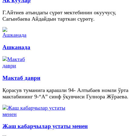
Ак куулар
Г.Айтиев атындагы сүрөт мектебинин окуучусу,
Сагынбаева Айдайдын тарткан сүрөтү.
Ашканада
Мактаб даври
Қорасув туманига қарашли 94- Алтыбаев номли ўрта
мактабининг 9-“А” синф ўқувчиси Гулнора Жўраева.
Жаш кабарчылар устаты менен