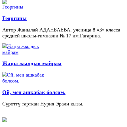
Георгины
Автор Жанылай АДАНБАЕВА, ученица 8 «Б» класса
средней школы-гимназии № 17 им.Гагарина.
Жаңы жылдык майрам
Ой, мен ашкабак болсом.
Сүрөттү тарткан Нурия Эрали кызы.