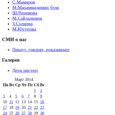
С.Мамиров
М.Маҳаммадимин ўғли
Ш.Раҳимова
М.Сайдалимов
З.Солиева
М.Юсупова
СМИ о нас
Пишут, говорят, показывают
Галерея
Дети рисуют
Март 2014
Пн
Вт
Ср
Чт
Пт
Сб
Вс
1
2
3
4
5
6
7
8
9
10
11
12
13
14
15
16
17
18
19
20
21
22
23
24
25
26
27
28
29
30