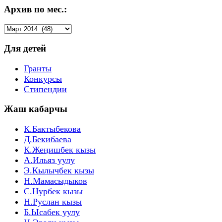
Архив по мес.:
Архив
по
мес.:
Для детей
Гранты
Конкурсы
Стипендии
Жаш кабарчы
К.Бактыбекова
Д.Бекибаева
К.Жеңишбек кызы
А.Ильяз уулу
Э.Кылычбек кызы
Н.Мамасыдыков
С.Нурбек кызы
Н.Руслан кызы
Б.Ысабек уулу