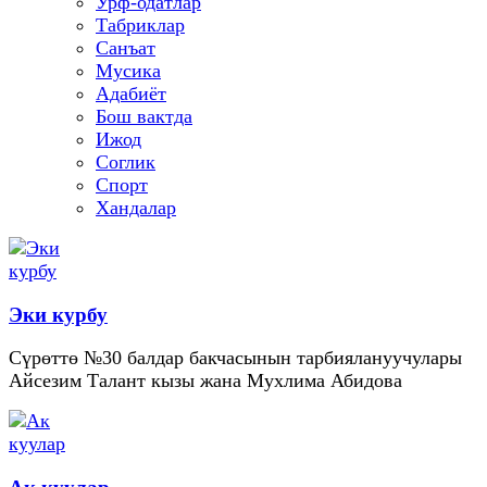
Урф-одатлар
Табриклар
Санъат
Мусика
Адабиёт
Бош вактда
Ижод
Соглик
Спорт
Хандалар
Эки курбу
Сүрөттө №30 балдар бакчасынын тарбиялануучулары
Айсезим Талант кызы жана Мухлима Абидова