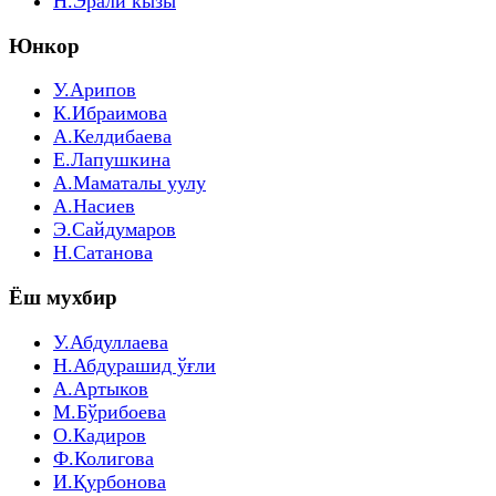
Н.Эрали кызы
Юнкор
У.Арипов
К.Ибраимова
А.Келдибаева
Е.Лапушкина
А.Маматалы уулу
А.Насиев
Э.Сайдумаров
Н.Сатанова
Ёш мухбир
У.Абдуллаева
Н.Абдурашид ўғли
А.Артыков
М.Бўрибоева
О.Кадиров
Ф.Колигова
И.Қурбонова