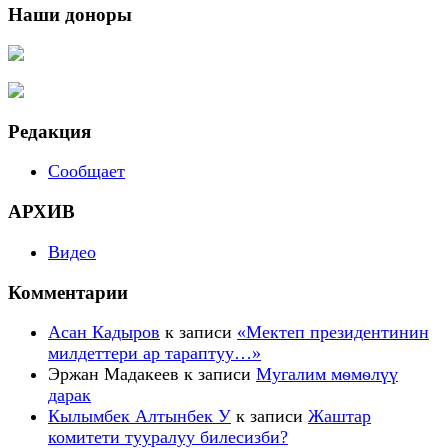
Наши доноры
Редакция
Сообщает
АРХИВ
Видео
Комментарии
Асан Кадыров
к записи
«Мектеп президентинин
милдеттери ар тараптуу…»
Эржан Мадакеев
к записи
Мугалим мѳмѳлүү
дарак
Кылымбек Алтынбек У
к записи
Жаштар
комитети тууралуу билесизби?