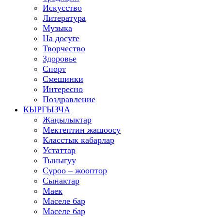
Искусство
Литература
Музыка
На досуге
Творчество
Здоровье
Спорт
Смешинки
Интересно
Поздравление
КЫРГЫЗЧА
Жаңылыктар
Мектептин жашоосу
Класстык кабарлар
Устаттар
Тыныгуу
Суроо – жооптор
Сынактар
Маек
Маселе бар
Маселе бар