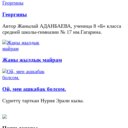
Георгины
Автор Жанылай АДАНБАЕВА, ученица 8 «Б» класса
средней школы-гимназии № 17 им.Гагарина.
Жаңы жылдык майрам
Ой, мен ашкабак болсом.
Сүрөттү тарткан Нурия Эрали кызы.