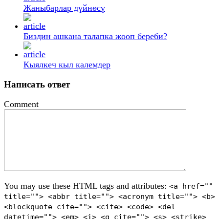
Жаныбарлар дүйнѳсү
Биздин ашкана талапка жооп береби?
Кыялкеч кыл калемдер
Написать ответ
Comment
You may use these HTML tags and attributes:
<a href=""
title=""> <abbr title=""> <acronym title=""> <b>
<blockquote cite=""> <cite> <code> <del
datetime=""> <em> <i> <q cite=""> <s> <strike>