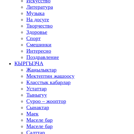
Искусство
Литература
Музыка
На досуге
Творчество
Здоровье
Спорт
Смешинки
Интересно
Поздравление
КЫРГЫЗЧА
Жаңылыктар
Мектептин жашоосу
Класстык кабарлар
Устаттар
Тыныгуу
Суроо – жооптор
Сынактар
Маек
Маселе бар
Маселе бар
Салттар