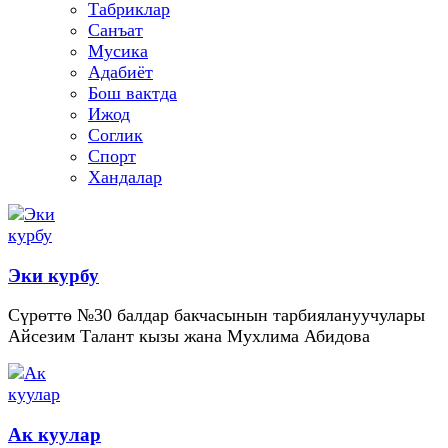
Табриклар
Санъат
Мусика
Адабиёт
Бош вактда
Ижод
Соглик
Спорт
Хандалар
Эки курбу
Сүрөттө №30 балдар бакчасынын тарбиялануучулары
Айсезим Талант кызы жана Мухлима Абидова
Ак куулар