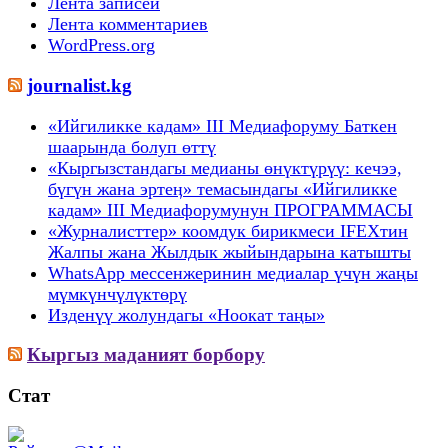
Лента записей
Лента комментариев
WordPress.org
journalist.kg
«Ийгиликке кадам» III Медиафоруму Баткен
шаарында болуп өттү
«Кыргызстандагы медианы өнүктүрүү: кечээ,
бүгүн жана эртеӊ» темасындагы «Ийгиликке
кадам» III Медиафорумунун ПРОГРАММАСЫ
«Журналисттер» коомдук бирикмеси IFEXтин
Жалпы жана Жылдык жыйындарына катышты
WhatsApp мессенжеринин медиалар үчүн жаңы
мүмкүнчүлүктөрү
Изденүү жолундагы «Ноокат таңы»
Кыргыз маданият борбору
Стат