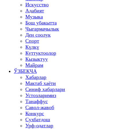
Искусство
Адабият
Музыка
Бош убакытта
Чыгармачылык
Ден соолук
Спорт
Күлкү
Куттуктоолор
Кызыктуу
Майрам
ЎЗБЕКЧА
Хабарлар
Мактаб хаёти
Синиф хабарлари
Устозларимиз
Танаффус
Савол-жавоб
Конкурс
Сухбатдош
Урф-одатлар