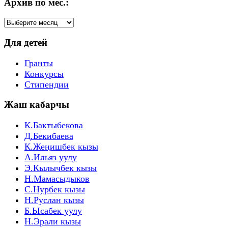
Архив по мес.:
Архив
по
мес.:
Для детей
Гранты
Конкурсы
Стипендии
Жаш кабарчы
К.Бактыбекова
Д.Бекибаева
К.Жеңишбек кызы
А.Ильяз уулу
Э.Кылычбек кызы
Н.Мамасыдыков
С.Нурбек кызы
Н.Руслан кызы
Б.Ысабек уулу
Н.Эрали кызы