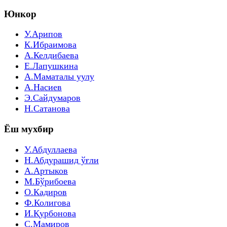
Юнкор
У.Арипов
К.Ибраимова
А.Келдибаева
Е.Лапушкина
А.Маматалы уулу
А.Насиев
Э.Сайдумаров
Н.Сатанова
Ёш мухбир
У.Абдуллаева
Н.Абдурашид ўғли
А.Артыков
М.Бўрибоева
О.Кадиров
Ф.Колигова
И.Қурбонова
С.Мамиров