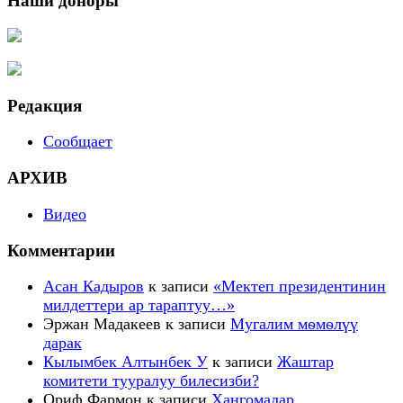
Наши доноры
Редакция
Сообщает
АРХИВ
Видео
Комментарии
Асан Кадыров
к записи
«Мектеп президентинин
милдеттери ар тараптуу…»
Эржан Мадакеев
к записи
Мугалим мѳмѳлүү
дарак
Кылымбек Алтынбек У
к записи
Жаштар
комитети тууралуу билесизби?
Ориф Фармон
к записи
Ҳангомалар