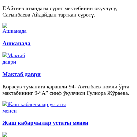
Г.Айтиев атындагы сүрөт мектебинин окуучусу,
Сагынбаева Айдайдын тарткан сүрөтү.
Ашканада
Мактаб даври
Қорасув туманига қарашли 94- Алтыбаев номли ўрта
мактабининг 9-“А” синф ўқувчиси Гулнора Жўраева.
Жаш кабарчылар устаты менен