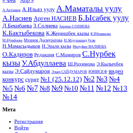
« Фев
Апр »
А.Маматалы уулу
А.Ильяз уулу
А.Артыков
Б.Ысабек уулу
А.Насиев
Арген НАСИЕВ
Д.Бекибаева
З.Солиева
Зарина СОЛИЕВА
К.Бактыбекова
К.Жеңишбек кызы
К.Ибраимова
Мээрим Досмуратова
Н.Абдурашид ўғли
М.Бўрибоева
Н.Мамасыдыков
Н.Эрали кызы
Нилуфар ВАЛИЕВА
С.Нурбек
О.Кадиров
Редакция
С.Мамиров
кызы
У.Абдуллаева
Ш.Раҳимова
Э.Кылычбек
видео
Э.Сайдумаров
кызы
ЮНИСЕФ
Эльяр САЙДУМАРОВ
№2
№3
№4
№1 (25.12.12)
конкурс
сүрөт
№11
№7
№9
№12
№5
№6
№8
№13
№10
№14
Мета
Регистрация
Войти