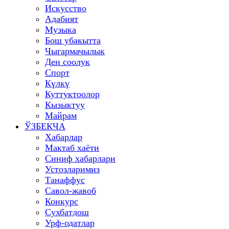
Искусство
Адабият
Музыка
Бош убакытта
Чыгармачылык
Ден соолук
Спорт
Күлкү
Куттуктоолор
Кызыктуу
Майрам
ЎЗБЕКЧА
Хабарлар
Мактаб хаёти
Синиф хабарлари
Устозларимиз
Танаффус
Савол-жавоб
Конкурс
Сухбатдош
Урф-одатлар