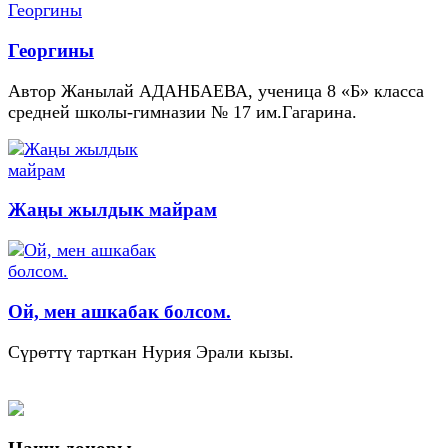
Георгины
Автор Жанылай АДАНБАЕВА, ученица 8 «Б» класса
средней школы-гимназии № 17 им.Гагарина.
Жаңы жылдык майрам
Ой, мен ашкабак болсом.
Сүрөттү тарткан Нурия Эрали кызы.