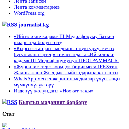
Лента записей
Лента комментариев
WordPress.org
journalist.kg
«Ийгиликке кадам» III Медиафоруму Баткен
шаарында болуп өттү
«Кыргызстандагы медианы өнүктүрүү: кечээ,
бүгүн жана эртеӊ» темасындагы «Ийгиликке
кадам» III Медиафорумунун ПРОГРАММАСЫ
«Журналисттер» коомдук бирикмеси IFEXтин
Жалпы жана Жылдык жыйындарына катышты
WhatsApp мессенжеринин медиалар үчүн жаңы
мүмкүнчүлүктөрү
Изденүү жолундагы «Ноокат таңы»
Кыргыз маданият борбору
Стат