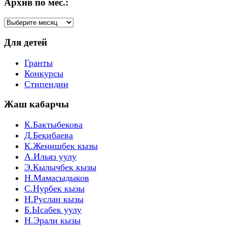
Архив по мес.:
Архив
по
мес.:
Для детей
Гранты
Конкурсы
Стипендии
Жаш кабарчы
К.Бактыбекова
Д.Бекибаева
К.Жеңишбек кызы
А.Ильяз уулу
Э.Кылычбек кызы
Н.Мамасыдыков
С.Нурбек кызы
Н.Руслан кызы
Б.Ысабек уулу
Н.Эрали кызы