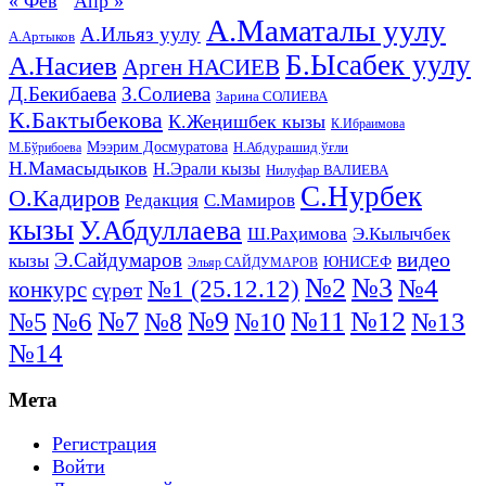
« Фев
Апр »
А.Маматалы уулу
А.Ильяз уулу
А.Артыков
Б.Ысабек уулу
А.Насиев
Арген НАСИЕВ
Д.Бекибаева
З.Солиева
Зарина СОЛИЕВА
К.Бактыбекова
К.Жеңишбек кызы
К.Ибраимова
Мээрим Досмуратова
Н.Абдурашид ўғли
М.Бўрибоева
Н.Мамасыдыков
Н.Эрали кызы
Нилуфар ВАЛИЕВА
С.Нурбек
О.Кадиров
Редакция
С.Мамиров
кызы
У.Абдуллаева
Ш.Раҳимова
Э.Кылычбек
видео
Э.Сайдумаров
кызы
ЮНИСЕФ
Эльяр САЙДУМАРОВ
№2
№3
№4
№1 (25.12.12)
конкурс
сүрөт
№11
№7
№9
№12
№5
№6
№8
№13
№10
№14
Мета
Регистрация
Войти