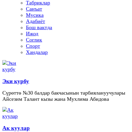
Табриклар
Санъат
Мусика
Адабиёт
Бош вактда
Ижод
Соглик
Спорт
Хандалар
Эки курбу
Сүрөттө №30 балдар бакчасынын тарбиялануучулары
Айсезим Талант кызы жана Мухлима Абидова
Ак куулар