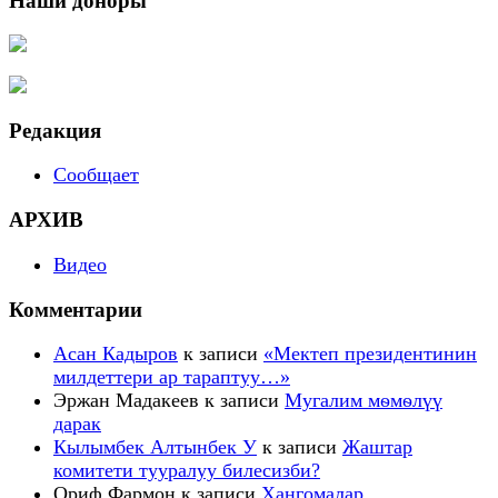
Наши доноры
Редакция
Сообщает
АРХИВ
Видео
Комментарии
Асан Кадыров
к записи
«Мектеп президентинин
милдеттери ар тараптуу…»
Эржан Мадакеев
к записи
Мугалим мѳмѳлүү
дарак
Кылымбек Алтынбек У
к записи
Жаштар
комитети тууралуу билесизби?
Ориф Фармон
к записи
Ҳангомалар