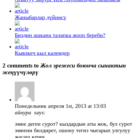
Жаныбарлар дүйнѳсү
Биздин ашкана талапка жооп береби?
Кыялкеч кыл калемдер
2 comments to
Жол эрежеси боюнча сынактын
жеңүүчүлѳрү
Понедельник апреля 1st, 2013 at 13:03
айнура
says:
эмне деген сурот? кыздардын аты жок, бул сурот
эмнени билдирет, ошону тегиз чыгарып улгулуу
жасаш керек