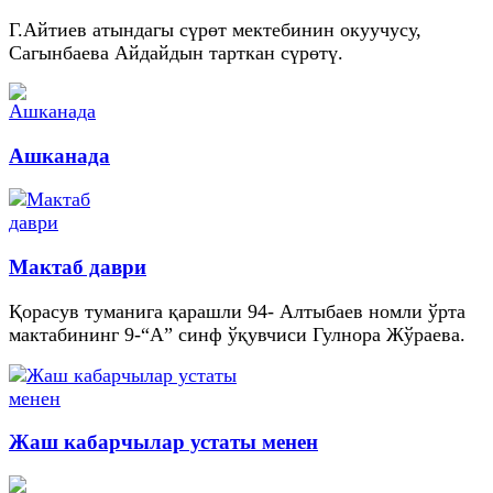
Г.Айтиев атындагы сүрөт мектебинин окуучусу,
Сагынбаева Айдайдын тарткан сүрөтү.
Ашканада
Мактаб даври
Қорасув туманига қарашли 94- Алтыбаев номли ўрта
мактабининг 9-“А” синф ўқувчиси Гулнора Жўраева.
Жаш кабарчылар устаты менен