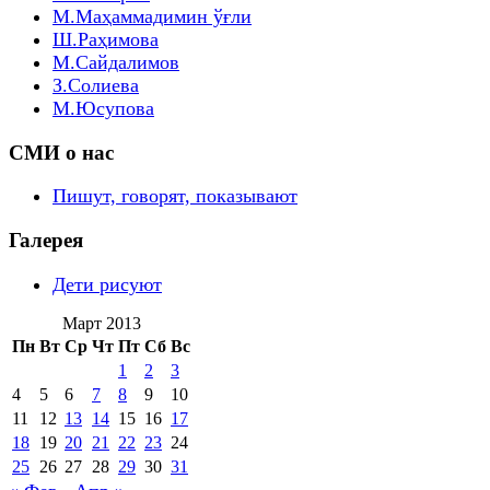
М.Маҳаммадимин ўғли
Ш.Раҳимова
М.Сайдалимов
З.Солиева
М.Юсупова
СМИ о нас
Пишут, говорят, показывают
Галерея
Дети рисуют
Март 2013
Пн
Вт
Ср
Чт
Пт
Сб
Вс
1
2
3
4
5
6
7
8
9
10
11
12
13
14
15
16
17
18
19
20
21
22
23
24
25
26
27
28
29
30
31