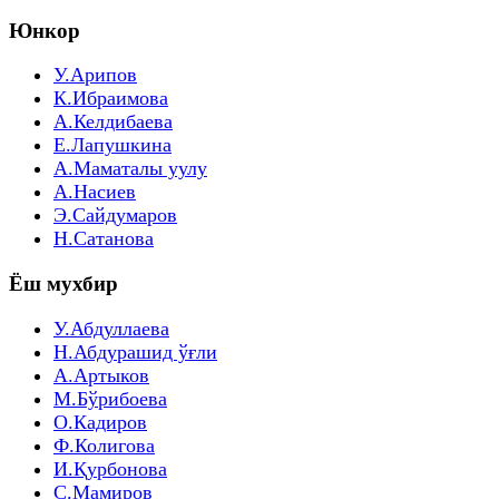
Юнкор
У.Арипов
К.Ибраимова
А.Келдибаева
Е.Лапушкина
А.Маматалы уулу
А.Насиев
Э.Сайдумаров
Н.Сатанова
Ёш мухбир
У.Абдуллаева
Н.Абдурашид ўғли
А.Артыков
М.Бўрибоева
О.Кадиров
Ф.Колигова
И.Қурбонова
С.Мамиров