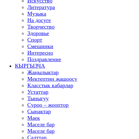
Искусство
Литература
Музыка
На досуге
Творчество
Здоровье
Спорт
Смешинки
Интересно
Поздравление
КЫРГЫЗЧА
Жаңылыктар
Мектептин жашоосу
Класстык кабарлар
Устаттар
Тыныгуу
Суроо – жооптор
Сынактар
Маек
Маселе бар
Маселе бар
Салттар