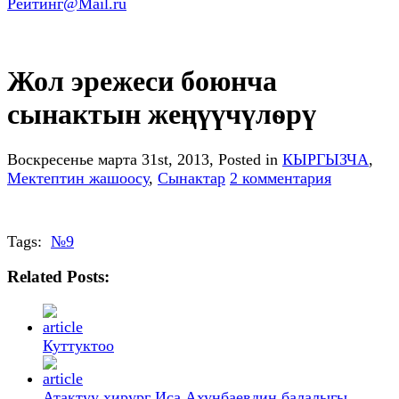
Жол эрежеси боюнча
сынактын жеңүүчүлѳрү
Воскресенье марта 31st, 2013
, Posted in
КЫРГЫЗЧА
,
Мектептин жашоосу
,
Сынактар
2 комментария
Tags:
№9
Related Posts:
Куттуктоо
Атактуу хирург Иса Ахунбаевдин балалыгы