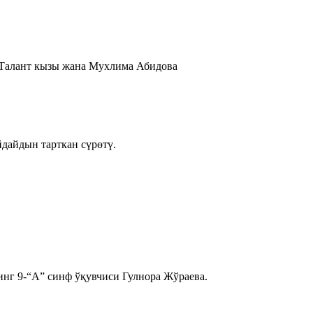
 Талант кызы жана Мухлима Абидова
дайдын тарткан сүрөтү.
инг 9-“А” синф ўқувчиси Гулнора Жўраева.