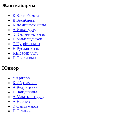
Жаш кабарчы
К.Бактыбекова
Д.Бекибаева
К.Жеңишбек кызы
А.Ильяз уулу
Э.Кылычбек кызы
Н.Мамасыдыков
С.Нурбек кызы
Н.Руслан кызы
Б.Ысабек уулу
Н.Эрали кызы
Юнкор
У.Арипов
К.Ибраимова
А.Келдибаева
Е.Лапушкина
А.Маматалы уулу
А.Насиев
Э.Сайдумаров
Н.Сатанова