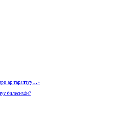
ери ар тараптуу…»
луу билесизби?