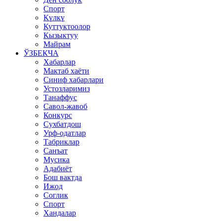
Спорт
Күлкү
Куттуктоолор
Кызыктуу
Майрам
ЎЗБЕКЧА
Хабарлар
Мактаб хаёти
Синиф хабарлари
Устозларимиз
Танаффус
Савол-жавоб
Конкурс
Сухбатдош
Урф-одатлар
Табриклар
Санъат
Мусика
Адабиёт
Бош вактда
Ижод
Соглик
Спорт
Хандалар