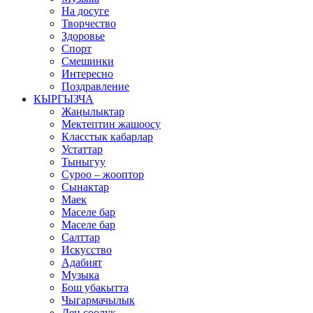
На досуге
Творчество
Здоровье
Спорт
Смешинки
Интересно
Поздравление
КЫРГЫЗЧА
Жаңылыктар
Мектептин жашоосу
Класстык кабарлар
Устаттар
Тыныгуу
Суроо – жооптор
Сынактар
Маек
Маселе бар
Маселе бар
Салттар
Искусство
Адабият
Музыка
Бош убакытта
Чыгармачылык
Ден соолук