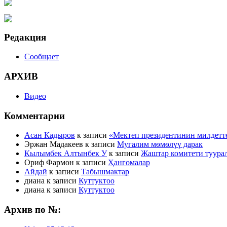
Редакция
Сообщает
АРХИВ
Видео
Комментарии
Асан Кадыров
к записи
«Мектеп президентинин милдетт
Эржан Мадакеев
к записи
Мугалим мѳмѳлүү дарак
Кылымбек Алтынбек У
к записи
Жаштар комитети туура
Ориф Фармон
к записи
Ҳангомалар
Айдай
к записи
Табышмактар
диана
к записи
Куттуктоо
диана
к записи
Куттуктоо
Архив по №: