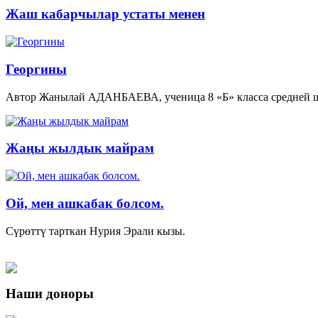
Жаш кабарчылар устаты менен
Георгины
Автор Жанылай АДАНБАЕВА, ученица 8 «Б» класса средней ш
Жаңы жылдык майрам
Ой, мен ашкабак болсом.
Сүрөттү тарткан Нурия Эрали кызы.
Наши доноры