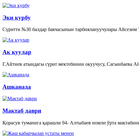
Эки курбу
Сүрөттө №30 балдар бакчасынын тарбиялануучулары Айсезим
Ак куулар
Г.Айтиев атындагы сүрөт мектебинин окуучусу, Сагынбаева Ай
Ашканада
Мактаб даври
Қорасув туманига қарашли 94- Алтыбаев номли ўрта мактабин