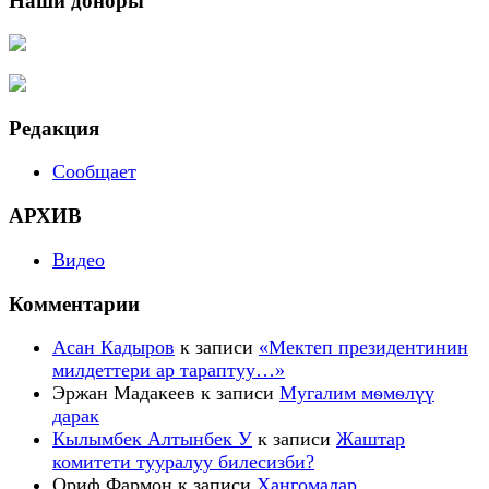
Наши доноры
Редакция
Сообщает
АРХИВ
Видео
Комментарии
Асан Кадыров
к записи
«Мектеп президентинин
милдеттери ар тараптуу…»
Эржан Мадакеев
к записи
Мугалим мѳмѳлүү
дарак
Кылымбек Алтынбек У
к записи
Жаштар
комитети тууралуу билесизби?
Ориф Фармон
к записи
Ҳангомалар