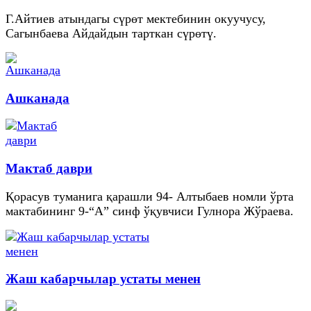
Г.Айтиев атындагы сүрөт мектебинин окуучусу,
Сагынбаева Айдайдын тарткан сүрөтү.
Ашканада
Мактаб даври
Қорасув туманига қарашли 94- Алтыбаев номли ўрта
мактабининг 9-“А” синф ўқувчиси Гулнора Жўраева.
Жаш кабарчылар устаты менен