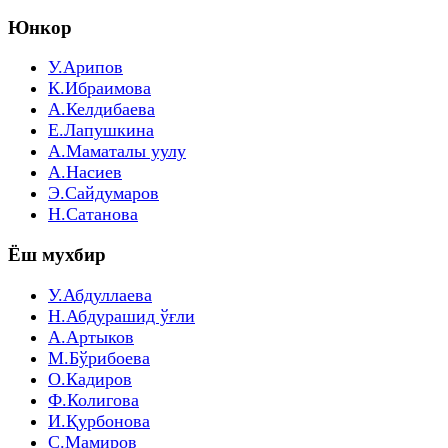
Юнкор
У.Арипов
К.Ибраимова
А.Келдибаева
Е.Лапушкина
А.Маматалы уулу
А.Насиев
Э.Сайдумаров
Н.Сатанова
Ёш мухбир
У.Абдуллаева
Н.Абдурашид ўғли
А.Артыков
М.Бўрибоева
О.Кадиров
Ф.Колигова
И.Қурбонова
С.Мамиров