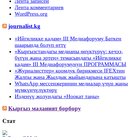
Лента записей
Лента комментариев
WordPress.org
journalist.kg
«Ийгиликке кадам» III Медиафоруму Баткен
шаарында болуп өттү
«Кыргызстандагы медианы өнүктүрүү: кечээ,
бүгүн жана эртеӊ» темасындагы «Ийгиликке
кадам» III Медиафорумунун ПРОГРАММАСЫ
«Журналисттер» коомдук бирикмеси IFEXтин
Жалпы жана Жылдык жыйындарына катышты
WhatsApp мессенжеринин медиалар үчүн жаңы
мүмкүнчүлүктөрү
Изденүү жолундагы «Ноокат таңы»
Кыргыз маданият борбору
Стат