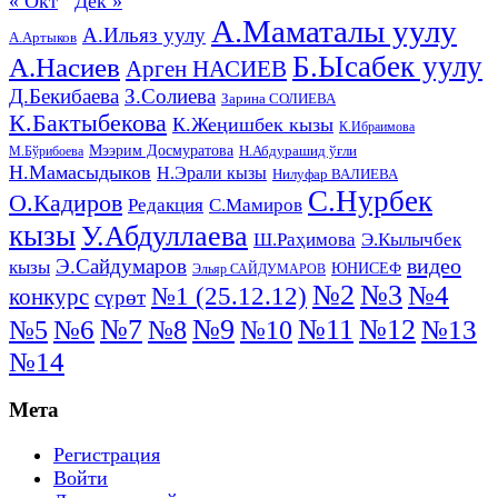
« Окт
Дек »
А.Маматалы уулу
А.Ильяз уулу
А.Артыков
Б.Ысабек уулу
А.Насиев
Арген НАСИЕВ
Д.Бекибаева
З.Солиева
Зарина СОЛИЕВА
К.Бактыбекова
К.Жеңишбек кызы
К.Ибраимова
Мээрим Досмуратова
Н.Абдурашид ўғли
М.Бўрибоева
Н.Мамасыдыков
Н.Эрали кызы
Нилуфар ВАЛИЕВА
С.Нурбек
О.Кадиров
Редакция
С.Мамиров
кызы
У.Абдуллаева
Ш.Раҳимова
Э.Кылычбек
видео
Э.Сайдумаров
кызы
ЮНИСЕФ
Эльяр САЙДУМАРОВ
№2
№3
№4
№1 (25.12.12)
конкурс
сүрөт
№11
№7
№9
№12
№5
№6
№8
№13
№10
№14
Мета
Регистрация
Войти