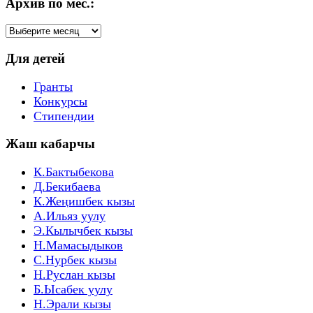
Архив по мес.:
Архив
по
мес.:
Для детей
Гранты
Конкурсы
Стипендии
Жаш кабарчы
К.Бактыбекова
Д.Бекибаева
К.Жеңишбек кызы
А.Ильяз уулу
Э.Кылычбек кызы
Н.Мамасыдыков
С.Нурбек кызы
Н.Руслан кызы
Б.Ысабек уулу
Н.Эрали кызы