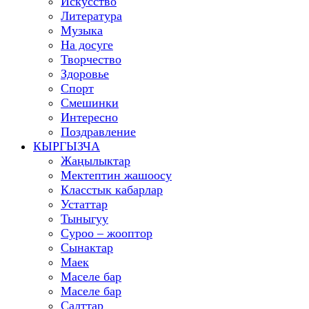
Искусство
Литература
Музыка
На досуге
Творчество
Здоровье
Спорт
Смешинки
Интересно
Поздравление
КЫРГЫЗЧА
Жаңылыктар
Мектептин жашоосу
Класстык кабарлар
Устаттар
Тыныгуу
Суроо – жооптор
Сынактар
Маек
Маселе бар
Маселе бар
Салттар