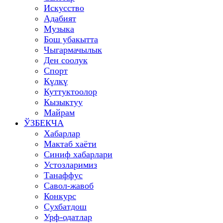
Искусство
Адабият
Музыка
Бош убакытта
Чыгармачылык
Ден соолук
Спорт
Күлкү
Куттуктоолор
Кызыктуу
Майрам
ЎЗБЕКЧА
Хабарлар
Мактаб хаёти
Синиф хабарлари
Устозларимиз
Танаффус
Савол-жавоб
Конкурс
Сухбатдош
Урф-одатлар