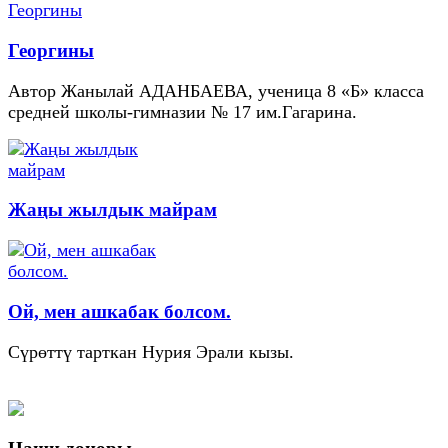
Георгины
Автор Жанылай АДАНБАЕВА, ученица 8 «Б» класса
средней школы-гимназии № 17 им.Гагарина.
Жаңы жылдык майрам
Ой, мен ашкабак болсом.
Сүрөттү тарткан Нурия Эрали кызы.