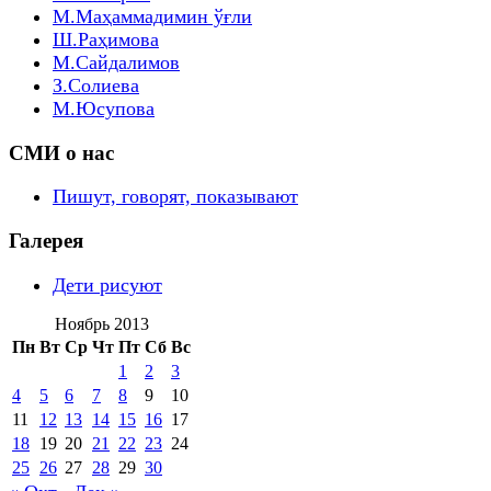
М.Маҳаммадимин ўғли
Ш.Раҳимова
М.Сайдалимов
З.Солиева
М.Юсупова
СМИ о нас
Пишут, говорят, показывают
Галерея
Дети рисуют
Ноябрь 2013
Пн
Вт
Ср
Чт
Пт
Сб
Вс
1
2
3
4
5
6
7
8
9
10
11
12
13
14
15
16
17
18
19
20
21
22
23
24
25
26
27
28
29
30