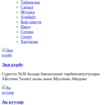
Табриклар
Санъат
Мусика
Адабиёт
Бош вактда
Ижод
Соглик
Спорт
Хандалар
Эки курбу
Сүрөттө №30 балдар бакчасынын тарбиялануучулары
Айсезим Талант кызы жана Мухлима Абидова
Ак куулар