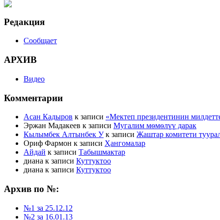
Редакция
Сообщает
АРХИВ
Видео
Комментарии
Асан Кадыров
к записи
«Мектеп президентинин милдетт
Эржан Мадакеев
к записи
Мугалим мѳмѳлүү дарак
Кылымбек Алтынбек У
к записи
Жаштар комитети туура
Ориф Фармон
к записи
Ҳангомалар
Айдай
к записи
Табышмактар
диана
к записи
Куттуктоо
диана
к записи
Куттуктоо
Архив по №:
№1 за 25.12.12
№2 за 16.01.13