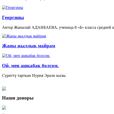
Георгины
Автор Жанылай АДАНБАЕВА, ученица 8 «Б» класса средней ш
Жаңы жылдык майрам
Ой, мен ашкабак болсом.
Сүрөттү тарткан Нурия Эрали кызы.
Наши доноры