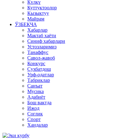
Күлкү
Куттуктоолор
Кызыктуу
Майрам
ЎЗБЕКЧА
Хабарлар
Мактаб хаёти
Синиф хабарлари
Устозларимиз
Танаффус
Савол-жавоб
Конкурс
Сухбатдош
Урф-одатлар
Табриклар
Санъат
Мусика
Адабиёт
Бош вактда
Ижод
Соглик
Спорт
Хандалар