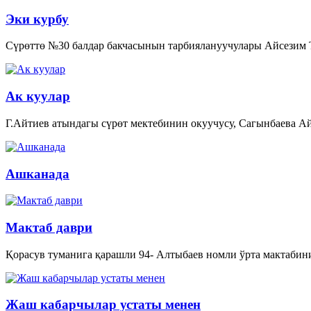
Эки курбу
Сүрөттө №30 балдар бакчасынын тарбиялануучулары Айсезим
Ак куулар
Г.Айтиев атындагы сүрөт мектебинин окуучусу, Сагынбаева Ай
Ашканада
Мактаб даври
Қорасув туманига қарашли 94- Алтыбаев номли ўрта мактабин
Жаш кабарчылар устаты менен