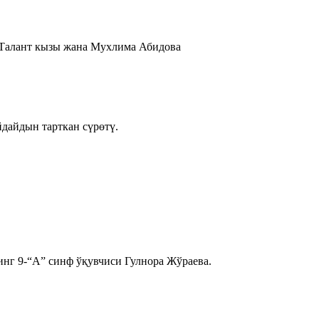
 Талант кызы жана Мухлима Абидова
дайдын тарткан сүрөтү.
инг 9-“А” синф ўқувчиси Гулнора Жўраева.