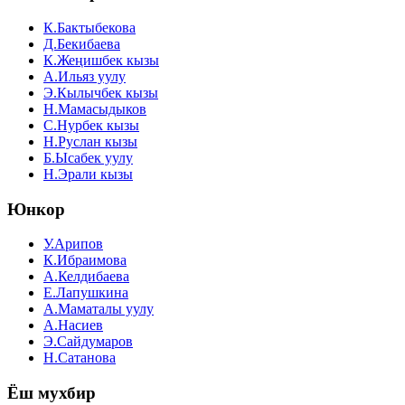
К.Бактыбекова
Д.Бекибаева
К.Жеңишбек кызы
А.Ильяз уулу
Э.Кылычбек кызы
Н.Мамасыдыков
С.Нурбек кызы
Н.Руслан кызы
Б.Ысабек уулу
Н.Эрали кызы
Юнкор
У.Арипов
К.Ибраимова
А.Келдибаева
Е.Лапушкина
А.Маматалы уулу
А.Насиев
Э.Сайдумаров
Н.Сатанова
Ёш мухбир