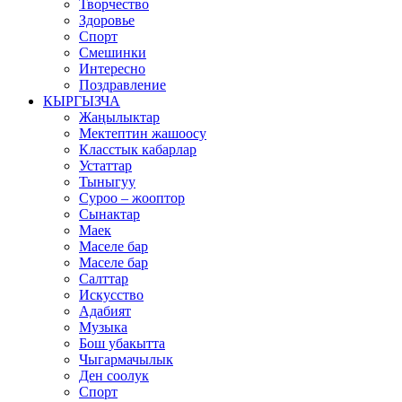
Творчество
Здоровье
Спорт
Смешинки
Интересно
Поздравление
КЫРГЫЗЧА
Жаңылыктар
Мектептин жашоосу
Класстык кабарлар
Устаттар
Тыныгуу
Суроо – жооптор
Сынактар
Маек
Маселе бар
Маселе бар
Салттар
Искусство
Адабият
Музыка
Бош убакытта
Чыгармачылык
Ден соолук
Спорт