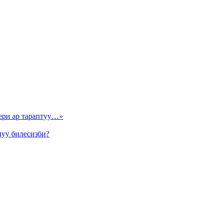
ери ар тараптуу…»
луу билесизби?