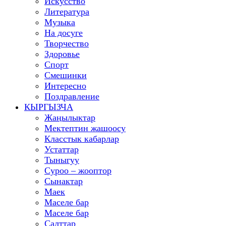
Искусство
Литература
Музыка
На досуге
Творчество
Здоровье
Спорт
Смешинки
Интересно
Поздравление
КЫРГЫЗЧА
Жаңылыктар
Мектептин жашоосу
Класстык кабарлар
Устаттар
Тыныгуу
Суроо – жооптор
Сынактар
Маек
Маселе бар
Маселе бар
Салттар