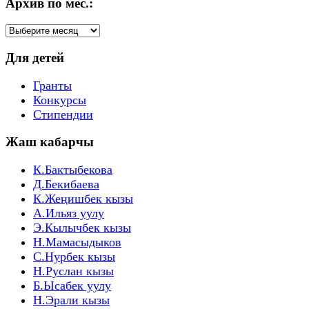
Архив по мес.:
Архив
по
мес.:
Для детей
Гранты
Конкурсы
Стипендии
Жаш кабарчы
К.Бактыбекова
Д.Бекибаева
К.Жеңишбек кызы
А.Ильяз уулу
Э.Кылычбек кызы
Н.Мамасыдыков
С.Нурбек кызы
Н.Руслан кызы
Б.Ысабек уулу
Н.Эрали кызы