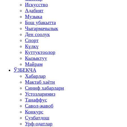
Искусство
Адабият
Музыка
Бош убакытта
Чыгармачылык
Ден соолук
Спорт
Күлкү
Куттуктоолор
Кызыктуу
Майрам
ЎЗБЕКЧА
Хабарлар
Мактаб хаёти
Синиф хабарлари
Устозларимиз
Танаффус
Савол-жавоб
Конкурс
Сухбатдош
Урф-одатлар