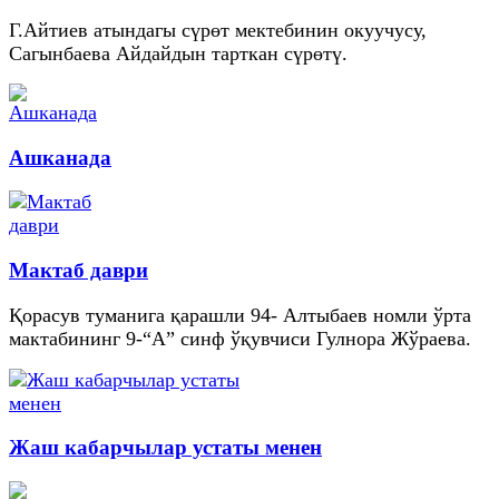
Г.Айтиев атындагы сүрөт мектебинин окуучусу,
Сагынбаева Айдайдын тарткан сүрөтү.
Ашканада
Мактаб даври
Қорасув туманига қарашли 94- Алтыбаев номли ўрта
мактабининг 9-“А” синф ўқувчиси Гулнора Жўраева.
Жаш кабарчылар устаты менен