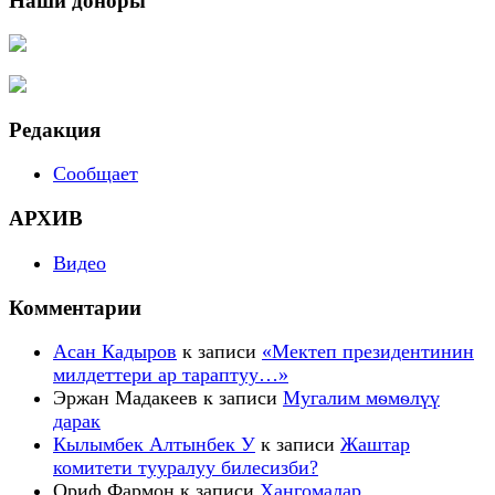
Наши доноры
Редакция
Сообщает
АРХИВ
Видео
Комментарии
Асан Кадыров
к записи
«Мектеп президентинин
милдеттери ар тараптуу…»
Эржан Мадакеев
к записи
Мугалим мѳмѳлүү
дарак
Кылымбек Алтынбек У
к записи
Жаштар
комитети тууралуу билесизби?
Ориф Фармон
к записи
Ҳангомалар