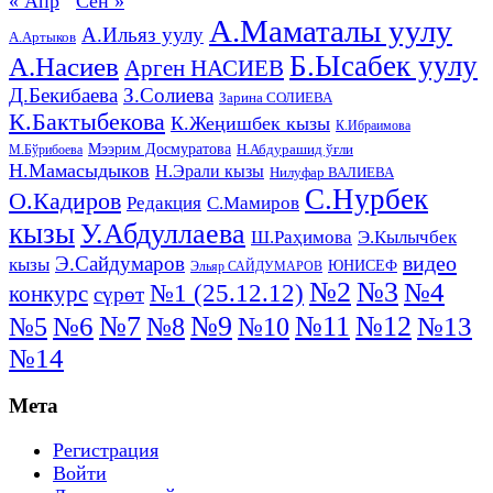
« Апр
Сен »
А.Маматалы уулу
А.Ильяз уулу
А.Артыков
Б.Ысабек уулу
А.Насиев
Арген НАСИЕВ
Д.Бекибаева
З.Солиева
Зарина СОЛИЕВА
К.Бактыбекова
К.Жеңишбек кызы
К.Ибраимова
Мээрим Досмуратова
Н.Абдурашид ўғли
М.Бўрибоева
Н.Мамасыдыков
Н.Эрали кызы
Нилуфар ВАЛИЕВА
С.Нурбек
О.Кадиров
Редакция
С.Мамиров
кызы
У.Абдуллаева
Ш.Раҳимова
Э.Кылычбек
видео
Э.Сайдумаров
кызы
ЮНИСЕФ
Эльяр САЙДУМАРОВ
№2
№3
№4
№1 (25.12.12)
конкурс
сүрөт
№11
№7
№9
№12
№5
№6
№8
№13
№10
№14
Мета
Регистрация
Войти