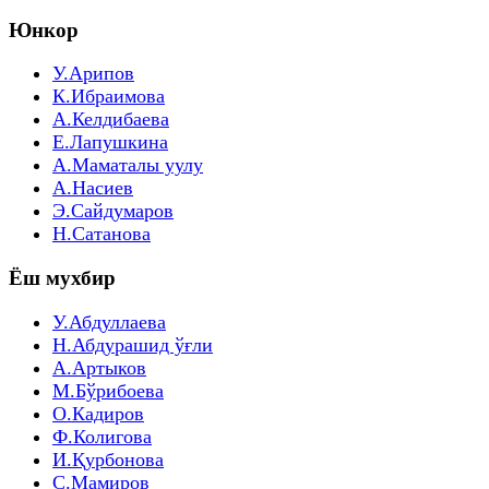
Юнкор
У.Арипов
К.Ибраимова
А.Келдибаева
Е.Лапушкина
А.Маматалы уулу
А.Насиев
Э.Сайдумаров
Н.Сатанова
Ёш мухбир
У.Абдуллаева
Н.Абдурашид ўғли
А.Артыков
М.Бўрибоева
О.Кадиров
Ф.Колигова
И.Қурбонова
С.Мамиров