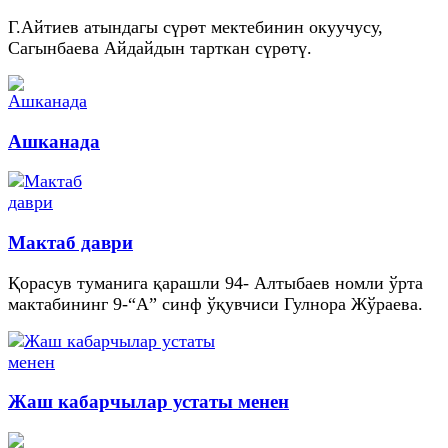
Г.Айтиев атындагы сүрөт мектебинин окуучусу,
Сагынбаева Айдайдын тарткан сүрөтү.
Ашканада
Мактаб даври
Қорасув туманига қарашли 94- Алтыбаев номли ўрта
мактабининг 9-“А” синф ўқувчиси Гулнора Жўраева.
Жаш кабарчылар устаты менен