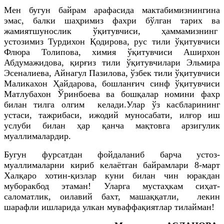
Мен бугун байрам арафасида мактабимизнингина
эмас, балки шаҳримиз фахри бўлган тарих ва
жамиятшунослик ўқитувчиси, ҳаммамизнинг
устозимиз Турдихон Қодирова, рус тили ўқитувчиси
Флюра Толипова, химия ўқитувчиси Аширхон
Абдумажидова, қирғиз тили ўқитувчилари Эльмира
Эсеналиева, Айнагул Пазилова, ўзбек тили ўқитувчиси
Маликахон Ҳайдарова, бошланғич синф ўқитувчиси
Матлубахон Ўринбоева ва бошқалар номини фахр
билан тилга олгим келади.Улар ўз касбларининг
устаси, тажрибаси, ижодий муносабати, илғор иш
услуби билан ҳар қанча мақтовга арзигулик
муаллималардир.
Бугун фурсатдан фойдаланиб барча устоз-
муаллималарни кириб келаётган байрамлари 8-март
Халқаро хотин-қизлар куни билан чин юракдан
муборакбод этаман! Уларга мустаҳкам сиҳат-
саломатлик, оилавий бахт, машаққатли, лекин
шарафли ишларида улкан муваффақиятлар тилайман!