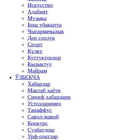
Искусство
Адабият
Музыка
Бош убакытта
Чыгармачылык
Ден соолук
Спорт
Күлкү
Куттуктоолор
Кызыктуу
Майрам
ЎЗБЕКЧА
Хабарлар
Мактаб хаёти
Синиф хабарлари
Устозларимиз
Танаффус
Савол-жавоб
Конкурс
Сухбатдош
Урф-одатлар