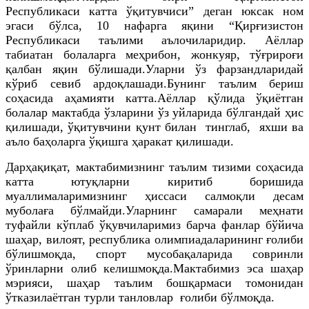
Республикаси катта ўқитувчиси” деган юксак ном
эгаси бўлса, 10 нафарга яқини “Қирғизистон
Республикаси таълими аълочиларидир. Аёллар
табиатан болаларга меҳрибон, жонкуяр, тўғрироғи
қалбан яқин бўлишади.Уларни ўз фарзандларидай
кўриб севиб ардоқлашади.Бунинг таълим бериш
соҳасида аҳамияти катта.Аёллар қўлида ўқиётган
болалар мактабда ўзларини ўз уйларида бўлгандай ҳис
қилишади, ўқитувчини қунт билан тинглаб, яхши ва
аъло баҳоларга ўқишга ҳаракат қилишади.
Дарҳақиқат, мактабимизнинг таълим тизими соҳасида
катта ютуқларни киритиб боришида
муаллималаримизнинг ҳиссаси салмоқли десам
муболаға бўлмайди.Уларнинг самарали меҳнати
туфайли кўплаб ўқувчиларимиз барча фанлар бўйича
шаҳар, вилоят, республика олимпиадаларининг ғолиби
бўлишмоқда, спорт мусобақаларида совринли
ўринларни олиб келишмоқда.Мактабимиз эса шаҳар
мэрияси, шаҳар таълим бошқармаси томонидан
ўтказилаётган турли танловлар ғолиби бўлмоқда.