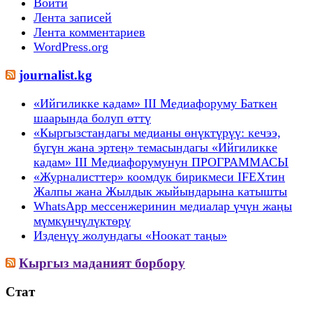
Войти
Лента записей
Лента комментариев
WordPress.org
journalist.kg
«Ийгиликке кадам» III Медиафоруму Баткен
шаарында болуп өттү
«Кыргызстандагы медианы өнүктүрүү: кечээ,
бүгүн жана эртеӊ» темасындагы «Ийгиликке
кадам» III Медиафорумунун ПРОГРАММАСЫ
«Журналисттер» коомдук бирикмеси IFEXтин
Жалпы жана Жылдык жыйындарына катышты
WhatsApp мессенжеринин медиалар үчүн жаңы
мүмкүнчүлүктөрү
Изденүү жолундагы «Ноокат таңы»
Кыргыз маданият борбору
Стат