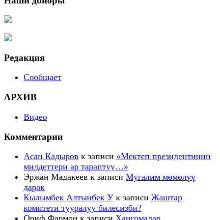
Наши доноры
Редакция
Сообщает
АРХИВ
Видео
Комментарии
Асан Кадыров
к записи
«Мектеп президентинин
милдеттери ар тараптуу…»
Эржан Мадакеев
к записи
Мугалим мѳмѳлүү
дарак
Кылымбек Алтынбек У
к записи
Жаштар
комитети тууралуу билесизби?
Ориф Фармон
к записи
Ҳангомалар