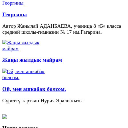
Георгины
Автор Жанылай АДАНБАЕВА, ученица 8 «Б» класса
средней школы-гимназии № 17 им.Гагарина.
Жаңы жылдык майрам
Ой, мен ашкабак болсом.
Сүрөттү тарткан Нурия Эрали кызы.