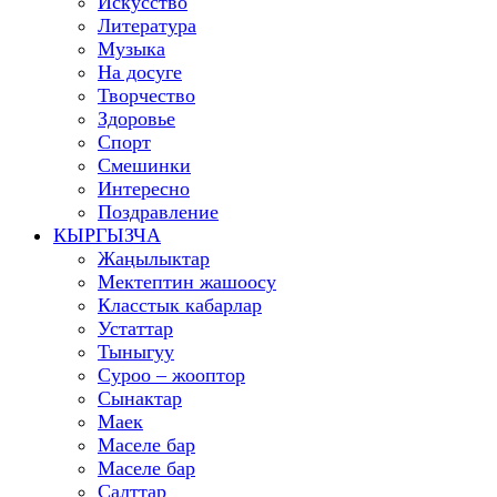
Искусство
Литература
Музыка
На досуге
Творчество
Здоровье
Спорт
Смешинки
Интересно
Поздравление
КЫРГЫЗЧА
Жаңылыктар
Мектептин жашоосу
Класстык кабарлар
Устаттар
Тыныгуу
Суроо – жооптор
Сынактар
Маек
Маселе бар
Маселе бар
Салттар