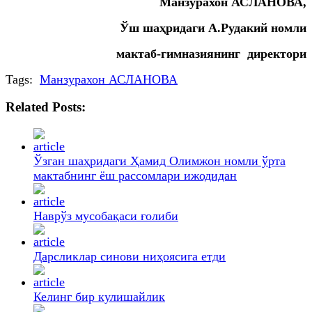
Манзурахон АСЛАНОВА,
Ўш шаҳридаги А.Рудакий номли
мактаб-гимназиянинг директори
Tags:
Манзурахон АСЛАНОВА
Related Posts:
Ўзган шаҳридаги Ҳамид Олимжон номли ўрта
мактабнинг ёш рассомлари ижодидан
Наврўз мусобақаси ғолиби
Дарсликлар синови ниҳоясига етди
Келинг бир кулишайлик