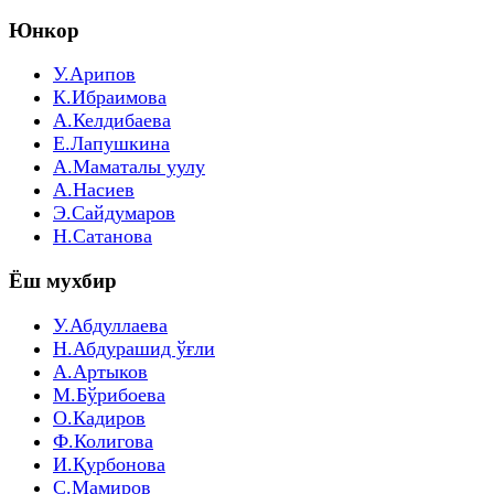
Юнкор
У.Арипов
К.Ибраимова
А.Келдибаева
Е.Лапушкина
А.Маматалы уулу
А.Насиев
Э.Сайдумаров
Н.Сатанова
Ёш мухбир
У.Абдуллаева
Н.Абдурашид ўғли
А.Артыков
М.Бўрибоева
О.Кадиров
Ф.Колигова
И.Қурбонова
С.Мамиров