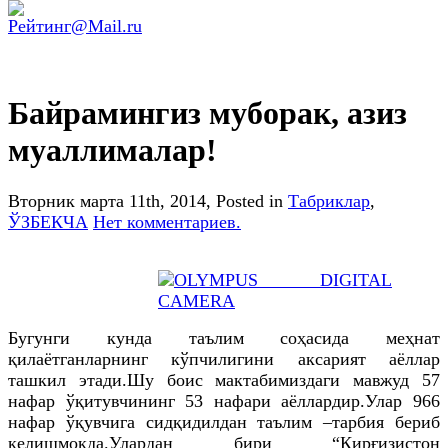
Байрамингиз муборак, азиз
муаллималар!
Вторник марта 11th, 2014
, Posted in
Табриклар
,
ЎЗБЕКЧА
Нет комментариев.
Бугунги кунда таълим соҳасида меҳнат
қилаётганларнинг кўпчилигини аксарият аёллар
ташкил этади.Шу боис мактабимиздаги мавжуд 57
нафар ўқитувчининг 53 нафари аёллардир.Улар 966
нафар ўқувчига сидқидилдан таълим –тарбия бериб
келишмоқда.Улардан бири “Қирғизистон