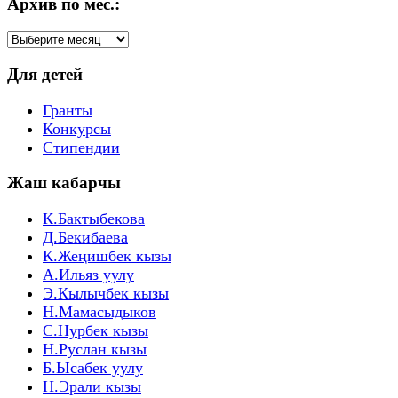
Архив по мес.:
Архив
по
мес.:
Для детей
Гранты
Конкурсы
Стипендии
Жаш кабарчы
К.Бактыбекова
Д.Бекибаева
К.Жеңишбек кызы
А.Ильяз уулу
Э.Кылычбек кызы
Н.Мамасыдыков
С.Нурбек кызы
Н.Руслан кызы
Б.Ысабек уулу
Н.Эрали кызы