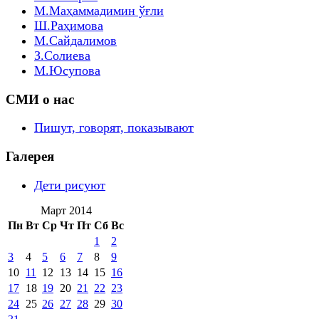
М.Маҳаммадимин ўғли
Ш.Раҳимова
М.Сайдалимов
З.Солиева
М.Юсупова
СМИ о нас
Пишут, говорят, показывают
Галерея
Дети рисуют
Март 2014
Пн
Вт
Ср
Чт
Пт
Сб
Вс
1
2
3
4
5
6
7
8
9
10
11
12
13
14
15
16
17
18
19
20
21
22
23
24
25
26
27
28
29
30