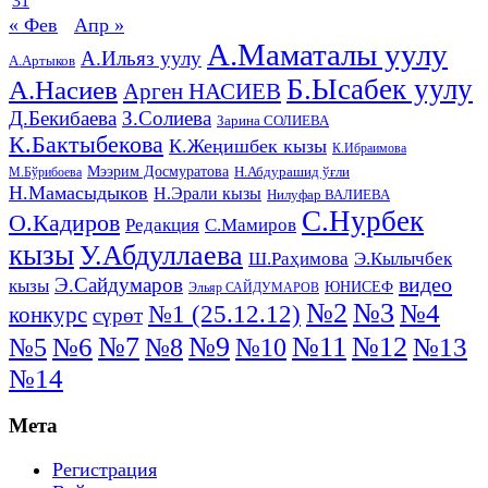
31
« Фев
Апр »
А.Маматалы уулу
А.Ильяз уулу
А.Артыков
Б.Ысабек уулу
А.Насиев
Арген НАСИЕВ
Д.Бекибаева
З.Солиева
Зарина СОЛИЕВА
К.Бактыбекова
К.Жеңишбек кызы
К.Ибраимова
Мээрим Досмуратова
Н.Абдурашид ўғли
М.Бўрибоева
Н.Мамасыдыков
Н.Эрали кызы
Нилуфар ВАЛИЕВА
С.Нурбек
О.Кадиров
Редакция
С.Мамиров
кызы
У.Абдуллаева
Ш.Раҳимова
Э.Кылычбек
видео
Э.Сайдумаров
кызы
ЮНИСЕФ
Эльяр САЙДУМАРОВ
№2
№3
№4
№1 (25.12.12)
конкурс
сүрөт
№11
№7
№9
№12
№5
№6
№8
№13
№10
№14
Мета
Регистрация