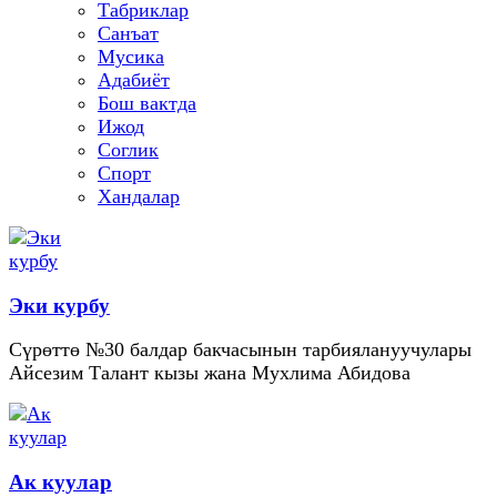
Табриклар
Санъат
Мусика
Адабиёт
Бош вактда
Ижод
Соглик
Спорт
Хандалар
Эки курбу
Сүрөттө №30 балдар бакчасынын тарбиялануучулары
Айсезим Талант кызы жана Мухлима Абидова
Ак куулар